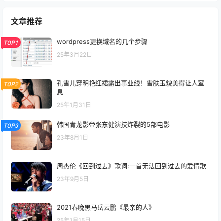
文章推荐
wordpress更换域名的几个步骤
TOP1
25年3月22日
孔雪儿穿明艳红裙露出事业线！雪肤玉貌美得让人窒
TOP2
息
25年1月31日
韩国青龙影帝张东健演技炸裂的5部电影
TOP3
23年8月1日
周杰伦《回到过去》歌词:一首无法回到过去的爱情歌
23年9月5日
2021春晚黑马岳云鹏《最亲的人》
25年1月15日