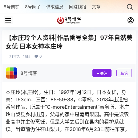
8号商铺
8号圈子
供求信息
网赚线报
文章专题
最新文章
【本庄玲个人资料|作品番号全集】97年自然美
女优 日本女神本庄玲
0
21年7月15日
8号博客
关注
私信
本庄玲(本庄鈴)，生日：1997年1月12日，日本女优，身
高：163cm，三围：85-59-88，C罩杯。2018年出道拍
番号作品，所属于“C-moreEntertainment”事务所，本庄
玲山梨县乡村出身，父母的家中是葡萄果园。高中是读农
业高中并主修烹饪，但是大学之后则在县内的看护系就
读。出道前仍住在山梨县，在2018年6月23日前往东京。