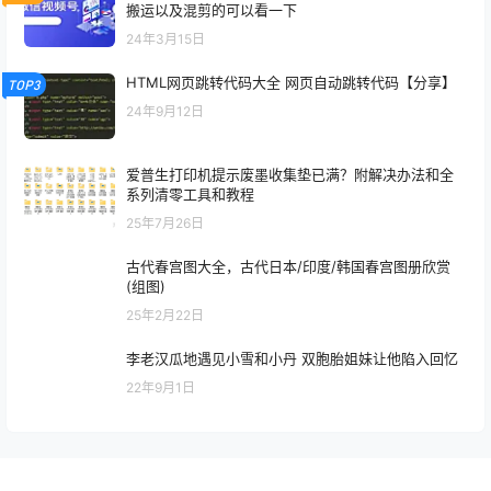
搬运以及混剪的可以看一下
24年3月15日
HTML网页跳转代码大全 网页自动跳转代码【分享】
TOP3
24年9月12日
爱普生打印机提示废墨收集垫已满？附解决办法和全
系列清零工具和教程
25年7月26日
古代春宫图大全，古代日本/印度/韩国春宫图册欣赏
(组图)
25年2月22日
李老汉瓜地遇见小雪和小丹 双胞胎姐妹让他陷入回忆
22年9月1日