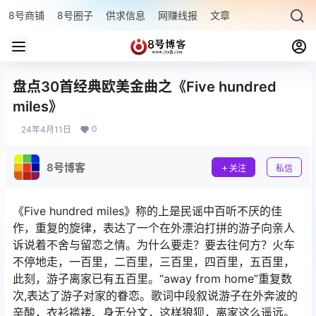
8号商铺
8号圈子
供求信息
网赚线报
文章专题
最新文章
盘点30首经典欧美金曲之《Five hundred
miles》
0
24年4月11日
8号博客
关注
私信
《Five hundred miles》称的上是民谣中百听不厌的佳
作，重复的旋律，表达了一个在外漂泊打拼的游子向亲人
诉说着不舍与留恋之情。为什么要走？要去往何方？火车
不停地走，一百里，二百里，三百里，四百里，五百里，
此刻，游子离家已有五百里。“away from home”重复数
次,表达了游子对家的眷恋。歌词中段叙说游子在外奔波的
辛酸，衣衫褴褛、身无分文，这样狼狈，离家这么遥远。