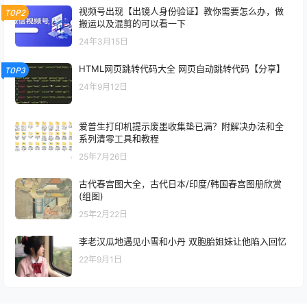
视频号出现【出镜人身份验证】教你需要怎么办，做
TOP2
搬运以及混剪的可以看一下
24年3月15日
HTML网页跳转代码大全 网页自动跳转代码【分享】
TOP3
24年9月12日
爱普生打印机提示废墨收集垫已满？附解决办法和全
系列清零工具和教程
25年7月26日
古代春宫图大全，古代日本/印度/韩国春宫图册欣赏
(组图)
25年2月22日
李老汉瓜地遇见小雪和小丹 双胞胎姐妹让他陷入回忆
22年9月1日