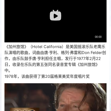
《加州旅馆》（Hotel California）是美国摇滚乐队老鹰乐
队演唱的歌曲，词曲由唐·亨利、格列·弗雷和Don Felder创
作，由乐队鼓手唐·亨利担任主唱，发行于1977年2月22
日，收录在乐队的第五张同名录音室专辑《加州旅馆》
中。
1978年，该曲获得了第20届格莱美奖年度唱片奖