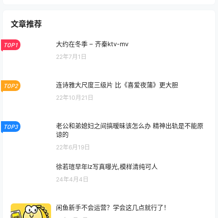
文章推荐
大约在冬季 – 齐秦ktv-mv
TOP1
22年7月1日
连诗雅大尺度三级片 比《喜爱夜蒲》更大胆
TOP2
22年10月21日
老公和弟媳妇之间搞暧昧该怎么办 精神出轨是不能原
TOP3
谅的
22年6月19日
徐若瑄早年lz写真曝光,模样清纯可人
24年4月4日
闲鱼新手不会运营？学会这几点就行了！