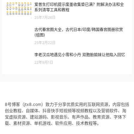
爱普生打印机提示废墨收集垫已满？附解决办法和全
系列清零工具和教程
25年7月26日
古代春宫图大全，古代日本/印度/韩国春宫图册欣赏
(组图)
25年2月22日
李老汉瓜地遇见小雪和小丹 双胞胎姐妹让他陷入回忆
22年9月1日
8号博客（jtx8.com）致力于分享优质实用的互联网资源，内容包括
创业教程、自媒体、抖音快手短视频等视频教程以及营销软件、淘
宝虚拟资源、建站源码、影视音乐、有声作品、教育资源、字体下
载、素材资源、单机游戏、软件应用、技术教程等。