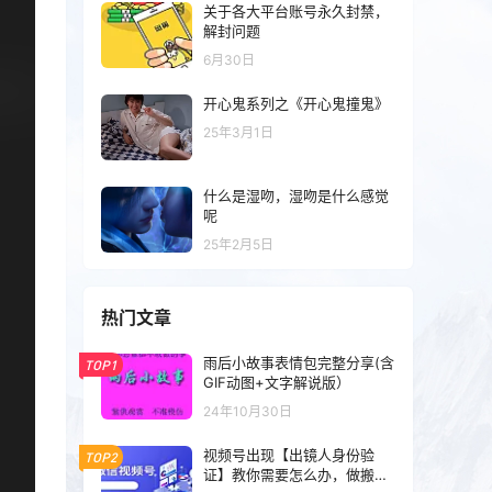
关于各大平台账号永久封禁，
解封问题
6月30日
开心鬼系列之《开心鬼撞鬼》
25年3月1日
什么是湿吻，湿吻是什么感觉
呢
25年2月5日
热门文章
雨后小故事表情包完整分享(含
TOP1
GIF动图+文字解说版）
24年10月30日
视频号出现【出镜人身份验
TOP2
证】教你需要怎么办，做搬运