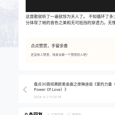
这首歌就听了一遍就惊为天人了。 不知循环了多
分体现了她的音色之美和无可抵挡的穿透力。无
点点赞赏，手留余香
还没有人赞赏，快来当第一个赞赏的人吧！
盘点30首经典欧美金曲之席琳迪翁《爱的力量（
Power Of Love）》
2024-4-2 11:20:18
0 条回复
文章作者
管理员
A
M