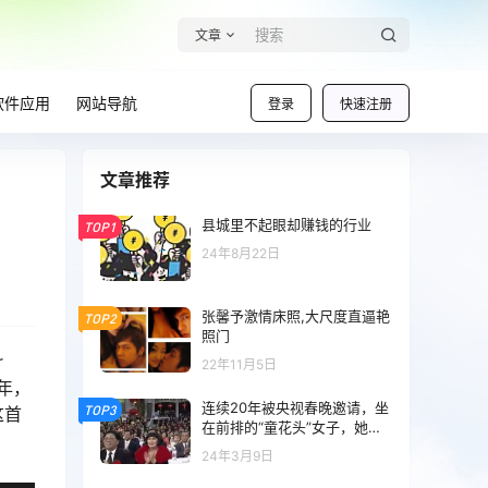
文章
软件应用
网站导航
登录
快速注册
文章推荐
县城里不起眼却赚钱的行业
TOP1
24年8月22日
张馨予激情床照,大尺度直逼艳
TOP2
照门
r
22年11月5日
 年，
连续20年被央视春晚邀请，坐
TOP3
这首
在前排的“童花头”女子，她到
底是何来历
24年3月9日