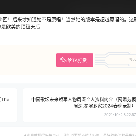
少回！后来才知道她不是原唱！当然她的版本是超越原唱的。这
愧是欧美的顶级天后
给TA打赏
共0
The
中国歌坛未来领军人物周深个人资料简介（网曝劳模
周深,参演多家2024春晚录制）
2021-10-2 8:22:57
从小我就懂得保护自己，我知道要想不被人拒绝，最好的办法就是先拒