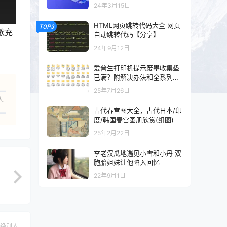
以及混剪的可以看一下
24年3月15日
HTML网页跳转代码大全 网页
TOP3
歌充
自动跳转代码【分享】
24年9月12日
爱普生打印机提示废墨收集垫
已满？附解决办法和全系列清
零工具和教程
25年7月26日
人
古代春宫图大全，古代日本/印
度/韩国春宫图册欣赏(组图)
25年2月22日
李老汉瓜地遇见小雪和小丹 双
胞胎姐妹让他陷入回忆
22年9月1日
绝别人