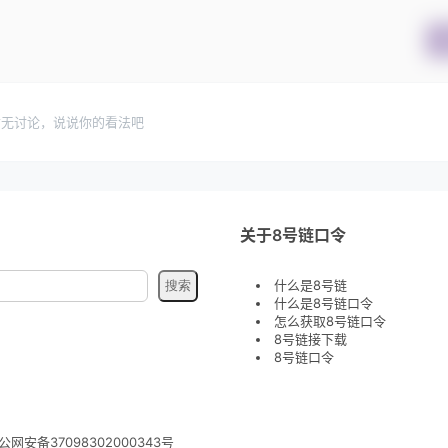
暂无讨论，说说你的看法吧
关于8号链口令
什么是8号链
什么是8号链口令
怎么获取8号链口令
8号链接下载
8号链口令
公网安备37098302000343号