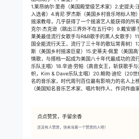
1.莱昂纳尔·里奇（美国殿堂级艺术家）2.史提夫
入选者）4.肯尼·罗杰斯（美国乡村音乐地标人物）
摇滚教母，几乎获得了一个摇滚艺人能获得的所有奖
克尔·杰克逊（跳出三界外不在五行中）9.戴安娜
莱美最佳流行女歌手与R&B歌手的黑人女歌手）11
国全能流行天王，流行了三十年的歌坛常青树）13
斯（美国乡村摇滚巨星）15.史蒂夫·佩里（美国
情歌，与搭档一起成为美国八十年代最成功的流行歌曲二人组
乐队主唱）18.辛迪·劳帕（高音女王，斩获歌手
帜，Kim & Dave乐队主唱）20.鲍勃·迪
名的音乐家，时代周刊百位最有影响力的名人上榜者
（美国知名音乐艺术家、唱片制作人、作词作曲家
点点赞赏，手留余香
还没有人赞赏，快来当第一个赞赏的人吧！