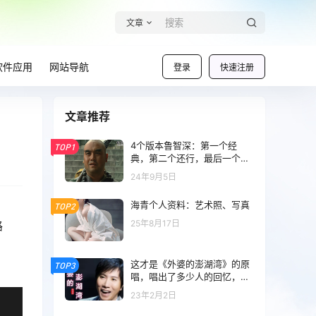
文章
软件应用
网站导航
登录
快速注册
文章推荐
4个版本鲁智深：第一个经
TOP1
典，第二个还行，最后一个辣
眼睛
24年9月5日
海青个人资料：艺术照、写真
TOP2
25年8月17日
路
这才是《外婆的澎湖湾》的原
TOP3
唱，唱出了多少人的回忆，童
年的经典，凭一首歌红了24年
23年2月2日