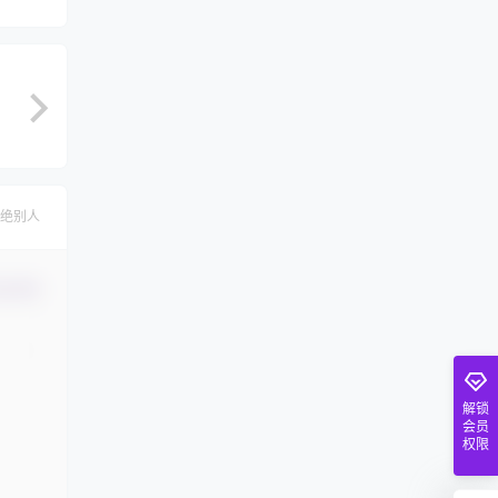
绝别人
认修改
解锁
会员
权限