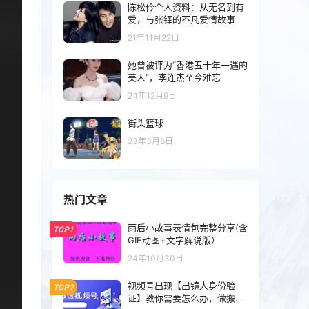
陈松伶个人资料：从无名到有
爱，与张铎的不凡爱情故事
21年11月22日
她曾被评为“香港五十年一遇的
美人”，李连杰至今难忘
24年12月9日
街头篮球
23年3月6日
热门文章
雨后小故事表情包完整分享(含
TOP1
GIF动图+文字解说版）
24年10月30日
视频号出现【出镜人身份验
TOP2
证】教你需要怎么办，做搬运