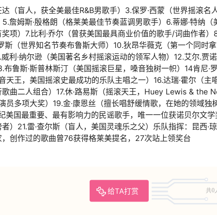
·汪达（盲人，获全美最佳R&B男歌手）3.保罗·西蒙（世界摇滚名
5.詹姆斯·殷格朗（格莱美最佳节奏蓝调男歌手）6.蒂娜·特纳（
项）7.比利·乔尔（曾获美国最具商业价值的歌手/词曲作者）8
·罗斯（世界知名节奏布鲁斯大师）10.狄昂华薇克（第一个同时
.威利·纳尔逊（美国著名乡村摇滚运动的领军人物）12.艾尔.贾
.布鲁斯·斯普林斯汀（美国摇滚巨星，嗓音独树一帜）14肯尼·
高音天王，美国摇滚史最成功的乐队主唱之一）16.达瑞·霍尔（主
合）17.休·路易斯（摇滚天王，Huey Lewis & the N
与演员多项大奖）19.金·康恩丝（擅长唱舒缓情歌，在她的领域独
伦（20世纪美国最重要、最有影响力的民谣歌手，唯一一位获诺贝尔文
）21.雷·查尔斯（盲人，美国灵魂乐之父）乐队指挥：昆西·
，创作过的歌曲曾76获得格莱美提名，27次站上领奖台
给TA打赏
共0