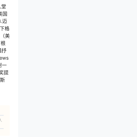
人堂
美国
.迈
拿下格
诺（美
罗根
唱抒
ews
树一
学奖提
琼斯
人