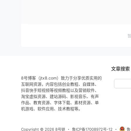
文章搜索
8号博客（jtx8.com）致力于分享优质实用的
互联网资源，内容包括创业教程、自媒体、
抖音快手短视频等视频教程以及营销软件、
淘宝虚拟资源、建站源码、影视音乐、有声
作品、教育资源、字体下载、素材资源、单
机游戏、软件应用、技术教程等。
Copyright © 2026
8号链
・
鲁ICP备17008972号-12
・
鲁