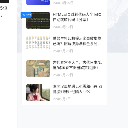
以及混剪的可以看一下
24年3月15日
45位
HTML网页跳转代码大全 网页
多，
TOP3
自动跳转代码【分享】
24年9月12日
爱普生打印机提示废墨收集垫
已满？附解决办法和全系列清
零工具和教程
25年7月26日
古代春宫图大全，古代日本/印
度/韩国春宫图册欣赏(组图)
25年2月22日
李老汉瓜地遇见小雪和小丹 双
胞胎姐妹让他陷入回忆
22年9月1日