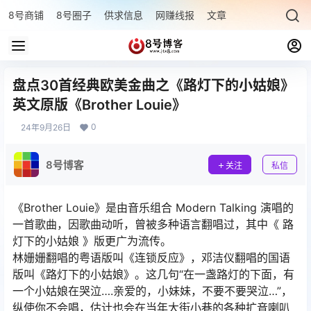
8号商铺
8号圈子
供求信息
网赚线报
文章专题
最新文章
盘点30首经典欧美金曲之《路灯下的小姑娘》
英文原版《Brother Louie》
0
24年9月26日
8号博客
关注
私信
《Brother Louie》是由音乐组合 Modern Talking 演唱的
一首歌曲，因歌曲动听，曾被多种语言翻唱过，其中《 路
灯下的小姑娘 》版更广为流传。
林姗姗翻唱的粤语版叫《连锁反应》，邓洁仪翻唱的国语
版叫《路灯下的小姑娘》。这几句“在一盏路灯的下面，有
一个小姑娘在哭泣….亲爱的，小妹妹，不要不要哭泣…”，
纵使你不会唱，估计也会在当年大街小巷的各种扩音喇叭