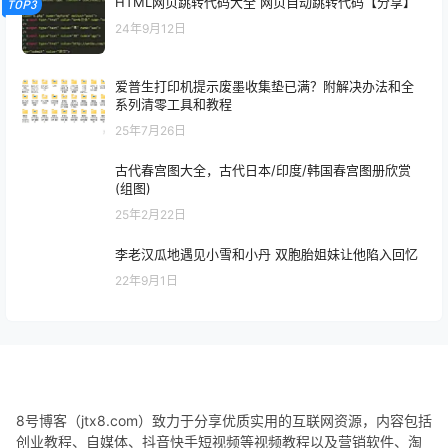
HTML网页跳转代码大全 网页自动跳转代码【分享】
TOP3
24年9月12日
爱普生打印机提示废墨收集垫已满？附解决办法和全
系列清零工具和教程
25年7月26日
古代春宫图大全，古代日本/印度/韩国春宫图册欣赏
(组图)
25年2月22日
李老汉瓜地遇见小雪和小丹 双胞胎姐妹让他陷入回忆
22年9月1日
8号博客（jtx8.com）致力于分享优质实用的互联网资源，内容包括
创业教程、自媒体、抖音快手短视频等视频教程以及营销软件、淘