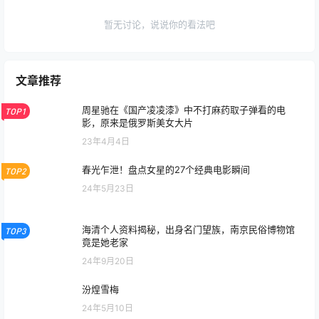
暂无讨论，说说你的看法吧
文章推荐
周星驰在《国产凌凌漆》中不打麻药取子弹看的电
TOP1
影，原来是俄罗斯美女大片
23年4月4日
春光乍泄！盘点女星的27个经典电影瞬间
TOP2
24年5月23日
海清个人资料揭秘，出身名门望族，南京民俗博物馆
TOP3
竟是她老家
24年9月20日
汾煌雪梅
24年5月10日