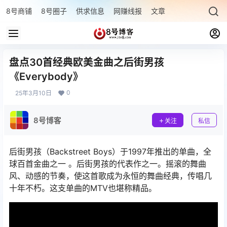
8号商铺
8号圈子
供求信息
网赚线报
文章专题
最新文章
盘点30首经典欧美金曲之后街男孩
《Everybody》
0
25年3月10日
8号博客
关注
私信
后街男孩（Backstreet Boys）于1997年推出的单曲，全
球百首金曲之一 。后街男孩的代表作之一。摇滚的舞曲
风、动感的节奏，使这首歌成为永恒的舞曲经典，传唱几
十年不朽。这支单曲的MTV也堪称精品。