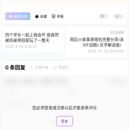
0
0
海报分享
收藏
举报
怀旧网络
四个学长一起上我会坏 我竟然
雨后小故事表情包完整分享(含
被同桌带回家玩了一整天
GIF动图+文字解说版）
2025-4-25 4:30:01
2024-10-30 20:06:53
0 条回复
文章作者
管理员
A
M
欢迎您，新朋友，感谢参与互动！
确认修改
您必须登录或注册以后才能发表评论
登录