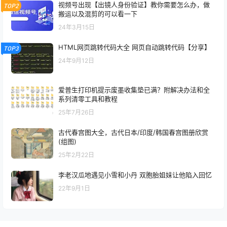
视频号出现【出镜人身份验证】教你需要怎么办，做
TOP2
搬运以及混剪的可以看一下
24年3月15日
HTML网页跳转代码大全 网页自动跳转代码【分享】
TOP3
24年9月12日
爱普生打印机提示废墨收集垫已满？附解决办法和全
系列清零工具和教程
25年7月26日
古代春宫图大全，古代日本/印度/韩国春宫图册欣赏
(组图)
25年2月22日
李老汉瓜地遇见小雪和小丹 双胞胎姐妹让他陷入回忆
22年9月1日