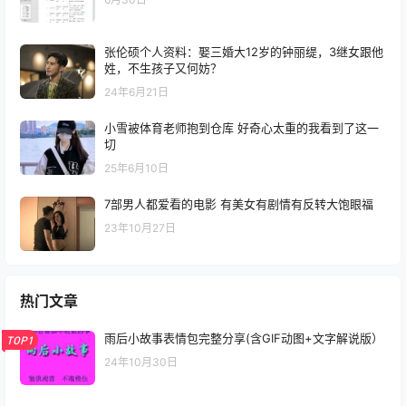
张伦硕个人资料：娶三婚大12岁的钟丽缇，3继女跟他
姓，不生孩子又何妨？
24年6月21日
小雪被体育老师抱到仓库 好奇心太重的我看到了这一
切
25年6月10日
7部男人都爱看的电影 有美女有剧情有反转大饱眼福
23年10月27日
热门文章
雨后小故事表情包完整分享(含GIF动图+文字解说版）
TOP1
24年10月30日