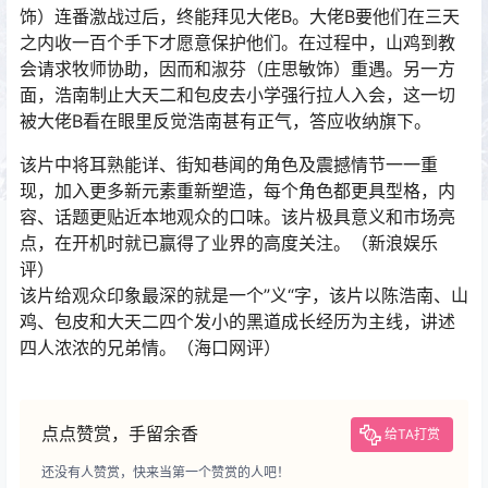
饰）连番激战过后，终能拜见大佬B。大佬B要他们在三天
之内收一百个手下才愿意保护他们。在过程中，山鸡到教
会请求牧师协助，因而和淑芬（庄思敏饰）重遇。另一方
面，浩南制止大天二和包皮去小学强行拉人入会，这一切
被大佬B看在眼里反觉浩南甚有正气，答应收纳旗下。
该片中将耳熟能详、街知巷闻的角色及震撼情节一一重
现，加入更多新元素重新塑造，每个角色都更具型格，内
容、话题更贴近本地观众的口味。该片极具意义和市场亮
点，在开机时就已赢得了业界的高度关注。（新浪娱乐
评）
该片给观众印象最深的就是一个”义“字，该片以陈浩南、山
鸡、包皮和大天二四个发小的黑道成长经历为主线，讲述
四人浓浓的兄弟情。（海口网评）
点点赞赏，手留余香
给TA打赏
还没有人赞赏，快来当第一个赞赏的人吧！