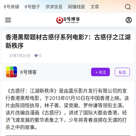
8号商铺
8号圈子
供求信息
网赚线报
文章专题
最新文章
香港黑帮题材古惑仔系列电影7：古惑仔之江湖
新秩序
0
21年7月31日
8号博客
关注
私信
《古惑仔：江湖新秩序》是由嘉乐影片发行有限公司的发
行香港黑帮电影，于2013年01月10日在中国香港上映。该
片由陈翊恒执导，林子善、梁竞徽、罗仲谦等领衔主演。
该片改编自漫画《古惑仔》，讲述了国际大都会香港，经
济飞速发展的繁华表象之下，少年将青春浪掷在无谓的打
杀之中的故事。