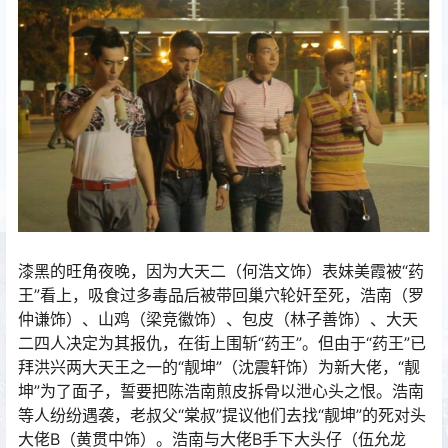
漆黑的旺角夜晚，因为大天二（何浩文饰）表妹美霞被“药
王”看上，吸食过多毒品后被带回巢穴轮奸至死，浩南（罗
仲谦饰）、山鸡（梁竞徽饰）、包皮（林子善饰）、大天
二四人决定为其报仇，在街上围斩“药王”。但由于“药王”已
拜洪兴两大天王之一的“靓坤”（沈震轩饰）为新大佬，“靓
坤”为了面子，誓要把陈浩南煎皮拆骨以泄心头之恨。浩南
等人纷纷遇袭，老叔父“棠叔”提议他们去找“靓坤”的死对头
大佬B（黄贯中饰）。浩南与大佬B手下大头仔（伍允龙