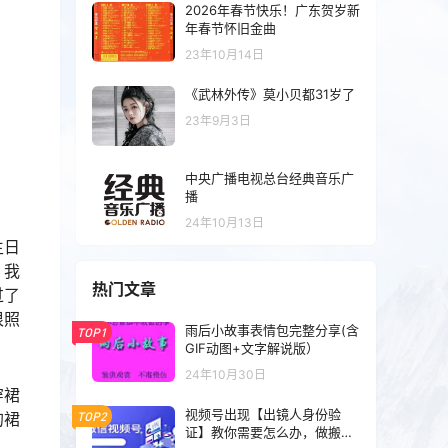
2026年春节快乐！广东贺岁新
年春节怀旧金曲
23年10月14日
《武林外传》莫小贝都31岁了
23年9月3日
中央广播电视总台经典音乐广
播
24年10月13日
生日
，我
热门文章
过了
很照
雨后小故事表情包完整分享(含
TOP1
GIF动图+文字解说版）
24年10月30日
穿裙
视频号出现【出镜人身份验
的裙
TOP2
证】教你需要怎么办，做搬运