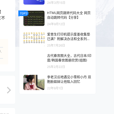
以及混剪的可以看一下
24年3月15日
裙
HTML网页跳转代码大全 网页
TOP3
在不
自动跳转代码【分享】
24年9月12日
爱普生打印机提示废墨收集垫
已满？附解决办法和全系列清
零工具和教程
25年7月26日
人
古代春宫图大全，古代日本/印
度/韩国春宫图册欣赏(组图)
25年2月22日
李老汉瓜地遇见小雪和小丹 双
胞胎姐妹让他陷入回忆
22年9月1日