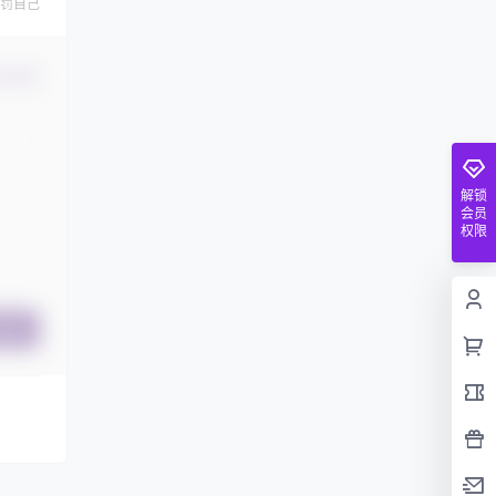
罚自己
认修改
解锁
会员
权限
提交