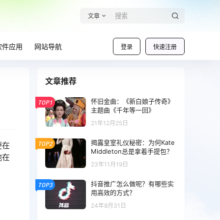
文章
软件应用
网站导航
登录
快速注册
文章推荐
怀旧金曲：《新白娘子传奇》
TOP1
主题曲《千年等一回》
21年12月25日
揭露皇室礼仪秘密：为何Kate
TOP2
便在
Middleton总是拿着手提包？
他在
23年11月19日
抖音推广怎么做呢？有哪些实
TOP3
用高效的方式？
24年8月31日