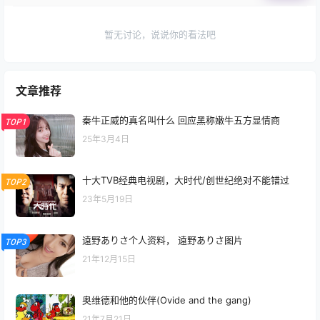
暂无讨论，说说你的看法吧
文章推荐
秦牛正威的真名叫什么 回应黑称嫩牛五方显情商
TOP1
25年3月4日
十大TVB经典电视剧，大时代/创世纪绝对不能错过
TOP2
23年5月19日
遠野ありさ个人资料， 遠野ありさ图片
TOP3
21年12月15日
奥维德和他的伙伴(Ovide and the gang)
21年7月21日