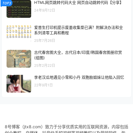
HTML网页跳转代码大全 网页自动跳转代码【分享】
TOP3
24年9月12日
爱普生打印机提示废墨收集垫已满？附解决办法和全
系列清零工具和教程
25年7月26日
古代春宫图大全，古代日本/印度/韩国春宫图册欣赏
(组图)
25年2月22日
李老汉瓜地遇见小雪和小丹 双胞胎姐妹让他陷入回忆
22年9月1日
8号博客（jtx8.com）致力于分享优质实用的互联网资源，内容包括
创业教程、自媒体、抖音快手短视频等视频教程以及营销软件、淘