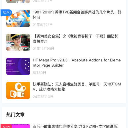
24年6月11日
1981-2019年香港TVB新闻台曾经用过的几个片头，好
TOP3
怀旧
21年8月27日
【香港美女合集】之《我被青春撞了一下腰》回忆起
青葱岁月
21年11月29日
HT Mega Pro v2.1.3 – Absolute Addons for Eleme
ntor Page Builder
5月30日
快手新赚法：无人直播生鲜类目，单账号一天18万GM
V，成功攻略大揭秘！
24年5月13日
热门文章
雨后小故事表情包完整分享(含GIF动图+文字解说版）
TOP1