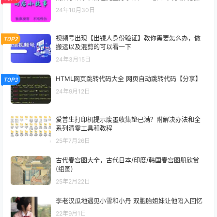
24年10月30日
视频号出现【出镜人身份验证】教你需要怎么办，做
TOP2
搬运以及混剪的可以看一下
24年3月15日
HTML网页跳转代码大全 网页自动跳转代码【分享】
TOP3
24年9月12日
爱普生打印机提示废墨收集垫已满？附解决办法和全
系列清零工具和教程
25年7月26日
古代春宫图大全，古代日本/印度/韩国春宫图册欣赏
(组图)
25年2月22日
李老汉瓜地遇见小雪和小丹 双胞胎姐妹让他陷入回忆
22年9月1日