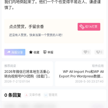
我们内地倒起来了。他们一个个也变得平易近人、谦虚谨
慎了。
点点赞赏，手留余香
给TA打赏
还没有人赞赏，快来当第一个赞赏的人吧！
0
0
海报分享
收藏
举报
推荐阅读
软件应用
2026年微信已将本地生活重心
WP All Import Pro和WP All
转向视频号POI团购（挂载门
Export Pro Wordpress数据导
店定位）替代了旧版 “本地生
入导出
2026-7-2 12:01:54
2026-5-30 23:27:40
活店铺” 模式
0 条回复
文章作者
管理员
A
M
欢迎您，新朋友，感谢参与互动！
确认修改