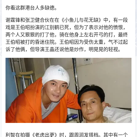
你看这群港台人多缺德。
谢霆锋和张卫健合伙在在《小鱼儿与花无缺》中，有一段
戏是王伯昭扮演的江别鹤已死，但为了表示对他的愤恨，
两个人又狠狠的打了他，骑在他身上左右开弓的打，最终
王伯昭被打的昏迷住院。王伯昭因为受伤太重，气不过起
诉了他俩，但导演王晶还说他是炒作，明晃晃的轻视。
利智在拍摄《老虎出更》时，跟周润发搭档。其中有一个