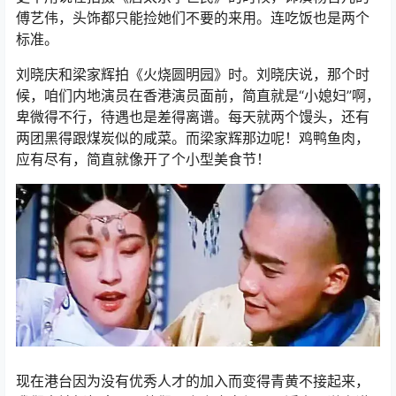
傅艺伟，头饰都只能捡她们不要的来用。连吃饭也是两个
标准。
刘晓庆和梁家辉拍《火烧圆明园》时。刘晓庆说，那个时
候，咱们内地演员在香港演员面前，简直就是“小媳妇”啊，
卑微得不行，待遇也是差得离谱。每天就两个馒头，还有
两团黑得跟煤炭似的咸菜。而梁家辉那边呢！鸡鸭鱼肉，
应有尽有，简直就像开了个小型美食节！
现在港台因为没有优秀人才的加入而变得青黄不接起来，