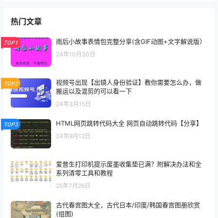
热门文章
雨后小故事表情包完整分享(含GIF动图+文字解说版）
TOP1
24年10月30日
视频号出现【出镜人身份验证】教你需要怎么办，做
TOP2
搬运以及混剪的可以看一下
24年3月15日
HTML网页跳转代码大全 网页自动跳转代码【分享】
TOP3
24年9月12日
爱普生打印机提示废墨收集垫已满？附解决办法和全
系列清零工具和教程
25年7月26日
古代春宫图大全，古代日本/印度/韩国春宫图册欣赏
(组图)