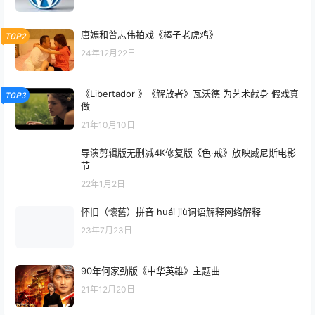
唐嫣和曾志伟拍戏《棒子老虎鸡》
TOP2
24年12月22日
《Libertador 》《解放者》瓦沃德 为艺术献身 假戏真
TOP3
做
21年10月10日
导演剪辑版无删减4K修复版《色·戒》放映威尼斯电影
节
22年1月2日
怀旧（懷舊）拼音 huái jiù词语解释网络解释
23年7月23日
90年何家劲版《中华英雄》主题曲
21年12月20日