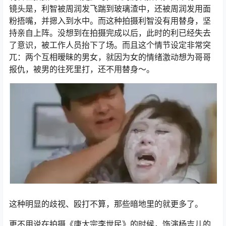
镜头是，利智被周润发飞踹到玻璃渣中，还被周润发用面
粉捂嘴，并摁入到水中。而这种拍摄利智没有用替身，坚
持亲自上阵。没想到在拍摄完成以后，此时的利已经失去
了意识，被工作人员抬下了场。而且这个情节设定非常突
兀：两个互相暧昧的男女，就因为女的情绪激动想为哥哥
报仇，被男的往死里打，还不用替身～。
这种明显的歧视、殴打不算，那些暗地里的就更多了。
更不用说在拍摄《唐太宗李世民》的时候，饰演杨吉儿的