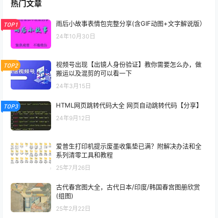
热门文章
雨后小故事表情包完整分享(含GIF动图+文字解说版）
TOP1
24年10月30日
视频号出现【出镜人身份验证】教你需要怎么办，做
TOP2
搬运以及混剪的可以看一下
24年3月15日
HTML网页跳转代码大全 网页自动跳转代码【分享】
TOP3
24年9月12日
爱普生打印机提示废墨收集垫已满？附解决办法和全
系列清零工具和教程
25年7月26日
古代春宫图大全，古代日本/印度/韩国春宫图册欣赏
(组图)
25年2月22日