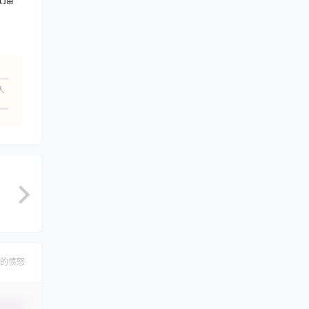
人
的愤怒
认修改