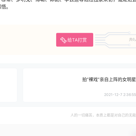
感悟。
给TA打赏
共0
拍“裸戏”亲自上阵的女明星
2021-12-7 2:36:55
人的一切痛苦，本质上都是对自己的无能
确