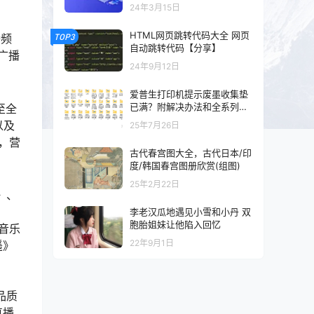
以及混剪的可以看一下
24年3月15日
HTML网页跳转代码大全 网页
TOP3
播频
自动跳转代码【分享】
广播
24年9月12日
爱普生打印机提示废墨收集垫
已满？附解决办法和全系列清
至全
零工具和教程
以及
25年7月26日
，营
古代春宫图大全，古代日本/印
度/韩国春宫图册欣赏(组图)
25年2月22日
》、
李老汉瓜地遇见小雪和小丹 双
胞胎姐妹让他陷入回忆
音乐
22年9月1日
遥》
、
品质
直播