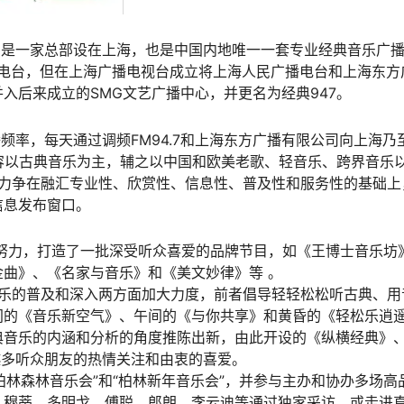
，是一家总部设在上海，也是中国内地唯一一套专业经典音乐广
播电台，但在上海广播电视台成立将上海人民广播电台和上海东方
入后来成立的SMG文艺广播中心，并更名为经典947。
频率，每天通过调频FM94.7和上海东方广播有限公司向上海乃
容以古典音乐为主，辅之以中国和欧美老歌、轻音乐、跨界音乐
旨，力争在融汇专业性、欣赏性、信息性、普及性和服务性的基础上
信息发布窗口。
索和努力，打造了一批深受听众喜爱的品牌节目，如《王博士音乐坊
曲》、《名家与音乐》和《美文妙律》等 。
古典音乐的普及和深入两方面加大力度，前者倡导轻轻松松听古典、用
间的《音乐新空气》、午间的《与你共享》和黄昏的《轻松乐逍
典音乐的内涵和分析的角度推陈出新，由此开设的《纵横经典》
越多听众朋友的热情关注和由衷的喜爱。
柏林森林音乐会”和“柏林新年音乐会”，并参与主办和协办多场高
、穆蒂、多明戈、傅聪、郎朗、李云迪等通过独家采访，或走进