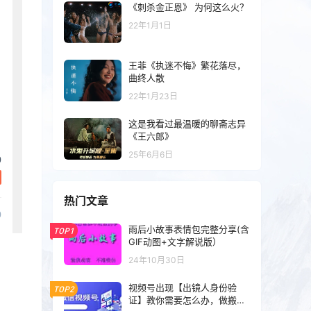
《刺杀金正恩》 为何这么火？
22年1月1日
王菲《执迷不悔》繁花落尽，
曲终人散
22年1月23日
这是我看过最温暖的聊斋志异
《王六郎》
25年6月6日
热门文章
雨后小故事表情包完整分享(含
TOP1
GIF动图+文字解说版）
24年10月30日
视频号出现【出镜人身份验
TOP2
证】教你需要怎么办，做搬运