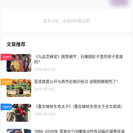
提交
暂无讨论，说说你的看法吧
文章推荐
《九品芝麻官》搞笑细节：石榴姐肚子里的孩子是谁
TOP1
的？
23年8月31日
昆凌首度公开与周杰伦相识经过 这碗狗粮我吃了！
TOP2
24年5月18日
《重生嫁给东宫太子》(重生嫁给东宫太子全文阅读)
TOP3
25年3月28日
1986-2006年 翡翠台TVB播放过所有动画片国粤双语