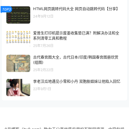
HTML网页跳转代码大全 网页自动跳转代码【分享】
TOP3
24年9月12日
爱普生打印机提示废墨收集垫已满？附解决办法和全
系列清零工具和教程
25年7月26日
古代春宫图大全，古代日本/印度/韩国春宫图册欣赏
(组图)
25年2月22日
李老汉瓜地遇见小雪和小丹 双胞胎姐妹让他陷入回忆
22年9月1日