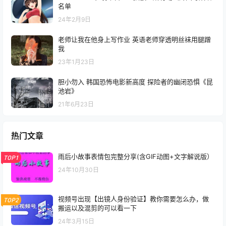
名单
24年2月9日
老师让我在他身上写作业 英语老师穿透明丝袜用腿蹭
我
23年1月23日
胆小勿入 韩国恐怖电影新高度 探险者的幽闭恐惧《昆
池岩》
21年6月23日
热门文章
雨后小故事表情包完整分享(含GIF动图+文字解说版）
TOP1
24年10月30日
视频号出现【出镜人身份验证】教你需要怎么办，做
TOP2
搬运以及混剪的可以看一下
24年3月15日