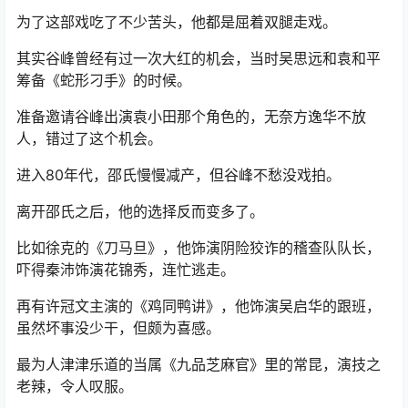
为了这部戏吃了不少苦头，他都是屈着双腿走戏。
其实谷峰曾经有过一次大红的机会，当时吴思远和袁和平
筹备《蛇形刁手》的时候。
准备邀请谷峰出演袁小田那个角色的，无奈方逸华不放
人，错过了这个机会。
进入80年代，邵氏慢慢减产，但谷峰不愁没戏拍。
离开邵氏之后，他的选择反而变多了。
比如徐克的《刀马旦》，他饰演阴险狡诈的稽查队队长，
吓得秦沛饰演花锦秀，连忙逃走。
再有许冠文主演的《鸡同鸭讲》，他饰演吴启华的跟班，
虽然坏事没少干，但颇为喜感。
最为人津津乐道的当属《九品芝麻官》里的常昆，演技之
老辣，令人叹服。