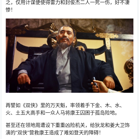
之，仅用计谋便使得雷力和封俊杰二人一死一伤，好不凄
惨！
再譬如《双侠》里的万天魁，率领着手下金、木、水、
火、土五大高手和一众人马将康王囚困于孤岛险地。
甚至还在领地周遭设下重重凶险机关，给狄龙和姜大卫饰
演的“双侠”营救康王造成了难如登天的障碍！