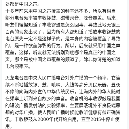
处都是中国之声。
十多年前采用中国之声覆盖的频率还不多，所以有相当一
部分电台频率被丰收锣鼓、磁带录音、噪音覆盖。后来，
听友们慢慢知道了丰收锣鼓是怎么回事，导致此地无银三
百两的现象出现了，因为所有人都知道了播放丰收锣鼓的
电台原先一定不是这样子的，是本身的内容被覆盖了导致
的，是一种欲盖弥彰的行为。所以，后来就采用中国之声
覆盖，这样，听友就无法辨别到底哪个是真正的中国之
声，哪个是被中国之声覆盖的频道了，除非你清楚的知道
电台频率表。
火龙电台是中央人民广播电台对外广播的一个频率，它连
续不断地播放锣、鼓、唢呐、大钹等高分贝民乐器，昼夜
不停的向海内外宣传中华传统民乐，让海内外的华人随时
在频率上听到来自故乡的声音。收音机的丰收锣鼓是我国
的短波广播发射站的实验频率，主要屏蔽境外不良极端思
想的对华广播，使人民听广播时候能收听健康有益正确资
讯，丰收锣鼓从2000年代开始启用，直至2015中停止使
用。