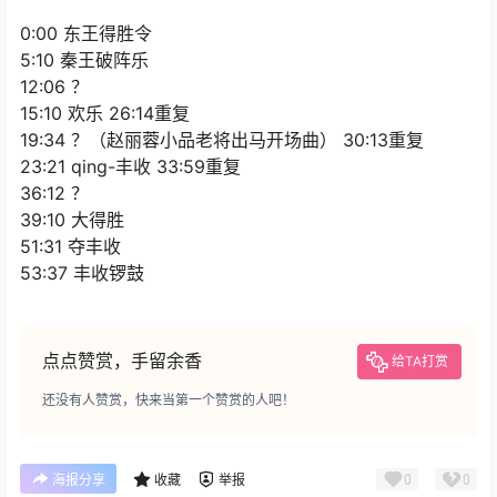
0:00 东王得胜令
5:10 秦王破阵乐
12:06 ？
15:10 欢乐 26:14重复
19:34 ？（赵丽蓉小品老将出马开场曲） 30:13重复
23:21 qing-丰收 33:59重复
36:12 ？
39:10 大得胜
51:31 夺丰收
53:37 丰收锣鼓
点点赞赏，手留余香
给TA打赏
还没有人赞赏，快来当第一个赞赏的人吧！
0
0
海报分享
收藏
举报