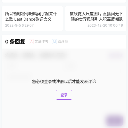
所以暂时将你眼睛闭了起来什
黛欣霓大尺度图片 直播间无下
么歌 Last Dance歌词含义
限的卖弄风骚引人犯罪遭嘲讽
2022-9-5 6:29:07
2023-12-20 10:00:49
0 条回复
文章作者
管理员
A
M
欢迎您，新朋友，感谢参与互动！
确认修改
您必须登录或注册以后才能发表评论
登录
提交