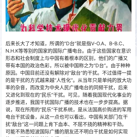
后来长大了才知道，所谓的“D台”就是指V-O.A、B-B.C、
N.H.K等等别的国家的国际广播电台。由于这些国家在意识
形态和社会制度上与中国有着根本的区别，他们的广播又
带有本国的政治色彩，所以被中国称之为“D台”。由于种种
原因。中国目前还没有解除对“敌台”的干扰。不过值得一提
的是干扰的方式越来越“人性化”。从当年只是单纯的放大功
率的杂音，而改变为中央人民广播电台的同频干扰，后来
又进化到现在的“民乐”干扰。可见，随着我国现代化事业的
逐步推进，我国干扰国际广播的技术也在一步步提高。据
说，现在所用的“民乐”干扰系统，是从法国高价购进的军用
电台干扰设备，从这一点也可以看出，中国有关部门在干
扰“敌台”这一问题上肯下血本、不屈不挠的精神和干劲。
可能不熟悉短波国际广播的朋友还不明白干扰是如何实现