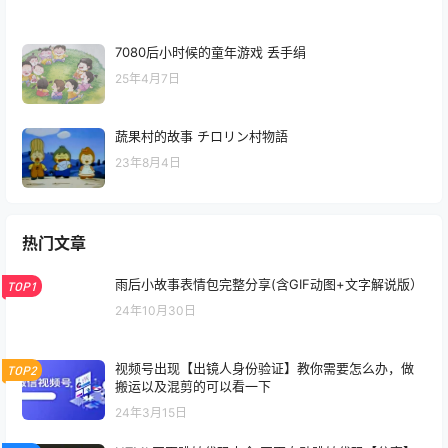
7080后小时候的童年游戏 丢手绢
25年4月7日
蔬果村的故事 チロリン村物語
23年8月4日
热门文章
雨后小故事表情包完整分享(含GIF动图+文字解说版）
TOP1
24年10月30日
视频号出现【出镜人身份验证】教你需要怎么办，做
TOP2
搬运以及混剪的可以看一下
24年3月15日