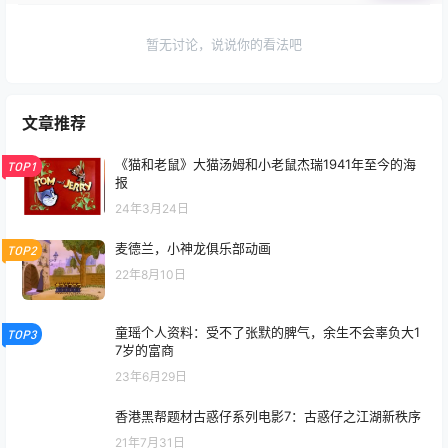
暂无讨论，说说你的看法吧
文章推荐
《猫和老鼠》大猫汤姆和小老鼠杰瑞1941年至今的海
TOP1
报
24年3月24日
麦德兰，小神龙俱乐部动画
TOP2
22年8月10日
童瑶个人资料：受不了张默的脾气，余生不会辜负大1
TOP3
7岁的富商
23年6月29日
香港黑帮题材古惑仔系列电影7：古惑仔之江湖新秩序
21年7月31日