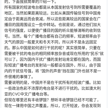
的，下面我就简单的介绍一下。
所有国家的短波电台都是从本国发射信号到所需要覆盖的
地区，当然如果距离较远，比如从美国传输信号到中国肯
定由于距离远而会衰减，所以这些距离较远的国家会在广
播目的国周围设立一些中转站。也就是说，通过他们加大
信号的强度，以便使广播目的国的听众能够清晰的收到信
号。当然，每个广播电台都有自己的频率，短波频率由于
天气的原因一般夏天和冬天不同，所以并不是永远固定
的。那么中国是如何进行干扰的呢？其实很简单，只要在
需要被干扰的电台的相同频率放杂音或现在所用的“民乐”就
可以了。因为国内干扰广播的发射站肯定都在国内，而国
际短波广播电台的发射站一般都设在国外，所以，由于国
内的干扰信号强，将 “国外的声音”挡在国门外也就不是一
件很难的事情了。
需要说明的是，中国并不是在干扰所有的短波广播。比如
一些政治色彩不浓厚的电台是不进行干扰的。比如澳大利
亚的CVC中文广播电台等。
但现在哪里还有丰收锣鼓？想听丰收锣鼓已经不可能了，
现在一律用中国之声覆盖，所以，打开短波，你会发现到