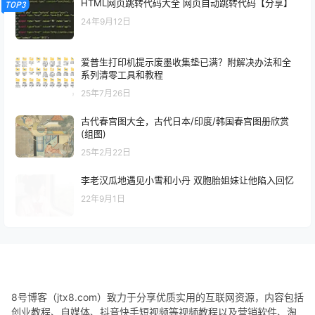
HTML网页跳转代码大全 网页自动跳转代码【分享】
TOP3
24年9月12日
爱普生打印机提示废墨收集垫已满？附解决办法和全
系列清零工具和教程
25年7月26日
古代春宫图大全，古代日本/印度/韩国春宫图册欣赏
(组图)
25年2月22日
李老汉瓜地遇见小雪和小丹 双胞胎姐妹让他陷入回忆
22年9月1日
8号博客（jtx8.com）致力于分享优质实用的互联网资源，内容包括
创业教程、自媒体、抖音快手短视频等视频教程以及营销软件、淘