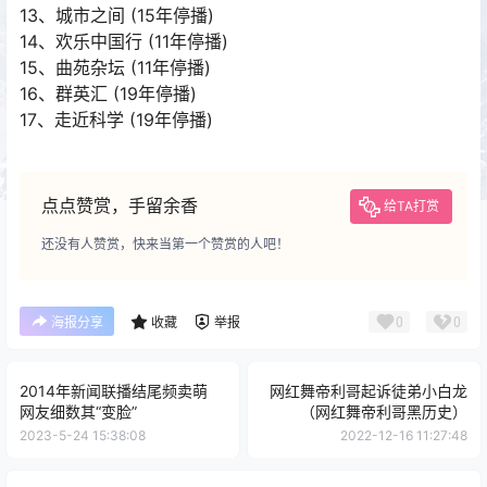
13、城市之间 (15年停播)
14、欢乐中国行 (11年停播)
15、曲苑杂坛 (11年停播)
16、群英汇 (19年停播)
17、走近科学 (19年停播)
点点赞赏，手留余香
给TA打赏
还没有人赞赏，快来当第一个赞赏的人吧！
0
0
海报分享
收藏
举报
2014年新闻联播结尾频卖萌
网红舞帝利哥起诉徒弟小白龙
网友细数其“变脸”
（网红舞帝利哥黑历史）
2023-5-24 15:38:08
2022-12-16 11:27:48