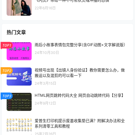
《闪灵》带给一种不可名状灵魂冲撞的恐惧
22年6月16日
热门文章
雨后小故事表情包完整分享(含GIF动图+文字解说版）
TOP1
24年10月30日
视频号出现【出镜人身份验证】教你需要怎么办，做
TOP2
搬运以及混剪的可以看一下
24年3月15日
HTML网页跳转代码大全 网页自动跳转代码【分享】
TOP3
24年9月12日
爱普生打印机提示废墨收集垫已满？附解决办法和全
系列清零工具和教程
25年7月26日