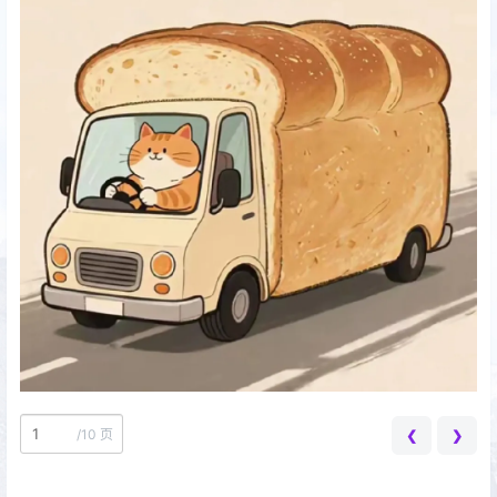
/
10 页
❮
❯