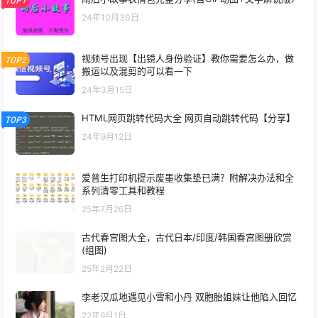
TOP1
24年10月30日
视频号出现【出镜人身份验证】教你需要怎么办，做
TOP2
搬运以及混剪的可以看一下
24年3月15日
HTML网页跳转代码大全 网页自动跳转代码【分享】
TOP3
24年9月12日
爱普生打印机提示废墨收集垫已满？附解决办法和全
系列清零工具和教程
25年7月26日
古代春宫图大全，古代日本/印度/韩国春宫图册欣赏
(组图)
25年2月22日
李老汉瓜地遇见小雪和小丹 双胞胎姐妹让他陷入回忆
22年9月1日