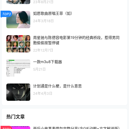
23年8月21日
如愿歌曲原唱王菲（如）
TOP3
24年3月18日
周星驰与陈德容电影第19分钟的经典桥段，惹得男同
胞偷偷按暂停键
22年12月7日
一款m3u8下载器
5月21日
计划通是什么梗，是什么意思
24年4月3日
热门文章
雨后小故事表情包完整分享(含GIF动图+文字解说版）