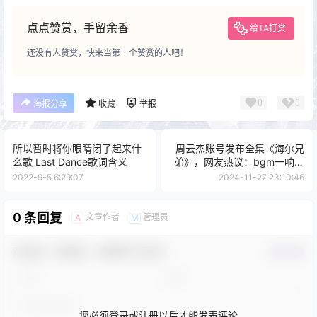
点点赞赏，手留余香
给TA打赏
还没有人赞赏，快来当第一个赞赏的人吧！
0
0
海报分享
收藏
举报
所以暂时将你眼睛闭了起来什
周云杰账号发布全集《海尔兄
么歌 Last Dance歌词含义
弟》，网友热议：bgm一响是
谁的童年回来了。
2022-9-5 6:29:07
2024-11-27 23:10:46
0 条回复
文章作者
管理员
A
M
欢迎您，新朋友，感谢参与互动！
确认修改
您必须登录或注册以后才能发表评论