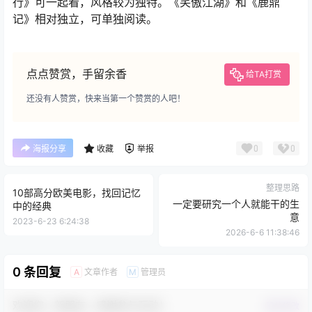
行》可一起看，风格较为独特。《笑傲江湖》和《鹿鼎
记》相对独立，可单独阅读。
点点赞赏，手留余香
给TA打赏
还没有人赞赏，快来当第一个赞赏的人吧！
0
0
海报分享
收藏
举报
整理思路
10部高分欧美电影，找回记忆
一定要研究一个人就能干的生
中的经典
意
2023-6-23 6:24:38
2026-6-6 11:38:46
0 条回复
文章作者
管理员
A
M
欢迎您，新朋友，感谢参与互动！
确认修改