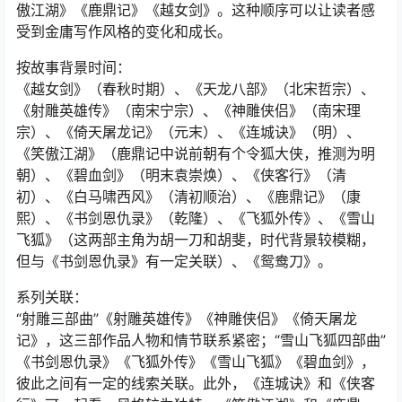
傲江湖》《鹿鼎记》《越女剑》。这种顺序可以让读者感
受到金庸写作风格的变化和成长。
按故事背景时间：
《越女剑》（春秋时期）、《天龙八部》（北宋哲宗）、
《射雕英雄传》（南宋宁宗）、《神雕侠侣》（南宋理
宗）、《倚天屠龙记》（元末）、《连城诀》（明）、
《笑傲江湖》（鹿鼎记中说前朝有个令狐大侠，推测为明
朝）、《碧血剑》（明末袁崇焕）、《侠客行》（清
初）、《白马啸西风》（清初顺治）、《鹿鼎记》（康
熙）、《书剑恩仇录》（乾隆）、《飞狐外传》、《雪山
飞狐》（这两部主角为胡一刀和胡斐，时代背景较模糊，
但与《书剑恩仇录》有一定关联）、《鸳鸯刀》。
系列关联：
“射雕三部曲”《射雕英雄传》《神雕侠侣》《倚天屠龙
记》，这三部作品人物和情节联系紧密；“雪山飞狐四部曲”
《书剑恩仇录》《飞狐外传》《雪山飞狐》《碧血剑》，
彼此之间有一定的线索关联。此外，《连城诀》和《侠客