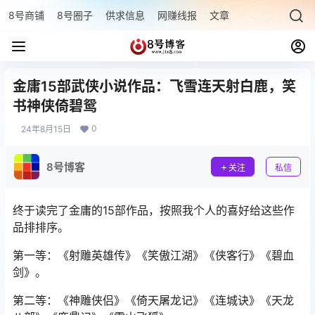
8号商铺
8号圈子
供求信息
网赚线报
文章专题
最新文章
金庸15部武侠小说作品：飞雪连天射白鹿，笑
书神侠倚碧鸳
0
24年8月15日
8号博客
关注
私信
终于读完了金庸的15部作品，按照我个人的喜好给这些作
品排排序。
第一等：《射雕英雄传》《笑傲江湖》《侠客行》《碧血
剑》。
第二等：《神雕侠侣》《倚天屠龙记》《连城诀》《天龙