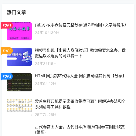
热门文章
雨后小故事表情包完整分享(含GIF动图+文字解说版）
TOP1
24年10月30日
视频号出现【出镜人身份验证】教你需要怎么办，做
TOP2
搬运以及混剪的可以看一下
24年3月15日
HTML网页跳转代码大全 网页自动跳转代码【分享】
TOP3
24年9月12日
爱普生打印机提示废墨收集垫已满？附解决办法和全
系列清零工具和教程
25年7月26日
古代春宫图大全，古代日本/印度/韩国春宫图册欣赏
(组图)