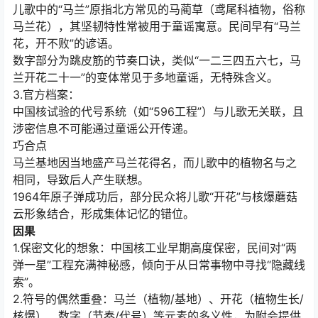
儿歌中的“马兰”原指北方常见的马蔺草（鸢尾科植物，俗称
马兰花），其坚韧特性常被用于童谣寓意。民间早有“马兰
花，开不败”的谚语。
数字部分为跳皮筋的节奏口诀，类似“一二三四五六七，马
兰开花二十一”的变体常见于多地童谣，无特殊含义。
3.官方档案：
中国核试验的代号系统（如“596工程”）与儿歌无关联，且
涉密信息不可能通过童谣公开传递。
巧合点
马兰基地因当地盛产马兰花得名，而儿歌中的植物名与之
相同，导致后人产生联想。
1964年原子弹成功后，部分民众将儿歌“开花”与核爆蘑菇
云形象结合，形成集体记忆的错位。
因果
1.保密文化的想象：中国核工业早期高度保密，民间对“两
弹一星”工程充满神秘感，倾向于从日常事物中寻找“隐藏线
索”。
2.符号的偶然重叠：马兰（植物/基地）、开花（植物生长/
核爆）、数字（节奏/代号）等元素的多义性，为附会提供