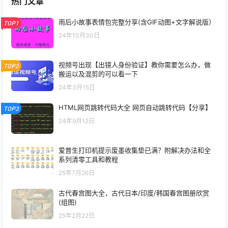
热门文章
雨后小故事表情包完整分享(含GIF动图+文字解说版）
TOP1
24年10月30日
视频号出现【出镜人身份验证】教你需要怎么办，做
TOP2
搬运以及混剪的可以看一下
24年3月15日
HTML网页跳转代码大全 网页自动跳转代码【分享】
TOP3
24年9月12日
爱普生打印机提示废墨收集垫已满？附解决办法和全
系列清零工具和教程
25年7月26日
古代春宫图大全，古代日本/印度/韩国春宫图册欣赏
(组图)
25年2月22日