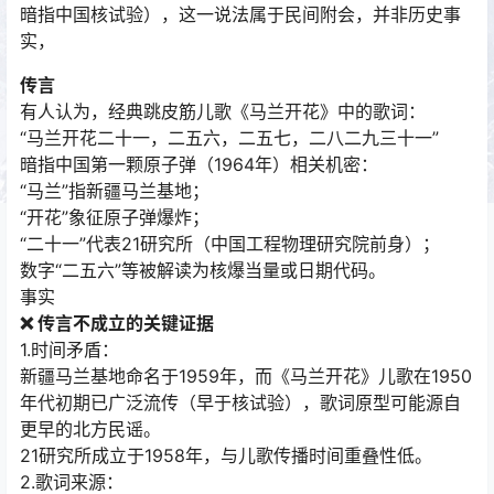
暗指中国核试验），这一说法属于民间附会，并非历史事
实，
传言
有人认为，经典跳皮筋儿歌《马兰开花》中的歌词：
“马兰开花二十一，二五六，二五七，二八二九三十一”
暗指中国第一颗原子弹（1964年）相关机密：
“马兰”指新疆马兰基地；
“开花”象征原子弹爆炸；
“二十一”代表21研究所（中国工程物理研究院前身）；
数字“二五六”等被解读为核爆当量或日期代码。
事实
❌ 传言不成立的关键证据
1.时间矛盾：
新疆马兰基地命名于1959年，而《马兰开花》儿歌在1950
年代初期已广泛流传（早于核试验），歌词原型可能源自
更早的北方民谣。
21研究所成立于1958年，与儿歌传播时间重叠性低。
2.歌词来源：