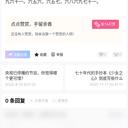
九六十一。六五六，六五七，六八六九七十一。
点点赞赏，手留余香
给TA打赏
还没有人赞赏，快来当第一个赞赏的人吧！
0
0
海报分享
收藏
举报
央视已停播的节目，你觉得哪
七十年代的手抄本《少女之
个更可惜？
心》到底写些什么
2023-8-25 8:57:22
2022-11-11 20:41:17
0 条回复
文章作者
管理员
A
M
欢迎您，新朋友，感谢参与互动！
确认修改