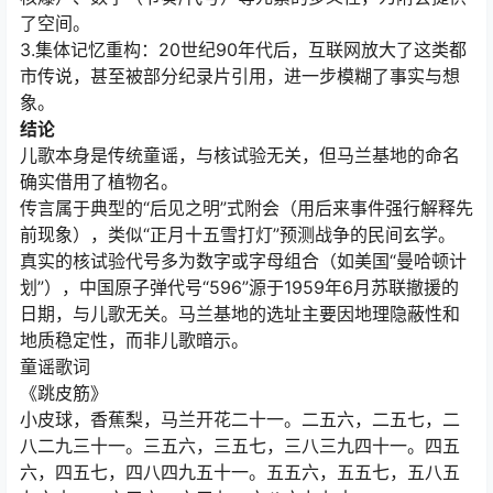
了空间。
3.集体记忆重构：20世纪90年代后，互联网放大了这类都
市传说，甚至被部分纪录片引用，进一步模糊了事实与想
象。
结论
儿歌本身是传统童谣，与核试验无关，但马兰基地的命名
确实借用了植物名。
传言属于典型的“后见之明”式附会（用后来事件强行解释先
前现象），类似“正月十五雪打灯”预测战争的民间玄学。
真实的核试验代号多为数字或字母组合（如美国“曼哈顿计
划”），中国原子弹代号“596”源于1959年6月苏联撤援的
日期，与儿歌无关。马兰基地的选址主要因地理隐蔽性和
地质稳定性，而非儿歌暗示。
童谣歌词
《跳皮筋》
小皮球，香蕉梨，马兰开花二十一。二五六，二五七，二
八二九三十一。三五六，三五七，三八三九四十一。四五
六，四五七，四八四九五十一。五五六，五五七，五八五