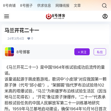
8号商铺
8号圈子
供求信息
网赚线报
文章专题
最新文章
马兰开花二十一
0
24年3月4日
8号博客
关注
私信
《马兰开花二十一》是中国1964年核试验成功后流传的童
谣。
该童谣起源于跳皮筋游戏，歌词中“小皮球”对应我国第一颗
原子弹（代号“邱小姐”），“架脚踢”指代罗布泊试验场102
米高的塔爆试验，“马兰”为新疆罗布泊核试验生活区（因当
地马兰花得名），“开花”象征原子弹爆炸，“二十一”代表承
担核试验任务的中国人民解放军第二十一训练基地研究
所。1959年马兰基地启动建设，确保1964年10月16日首次