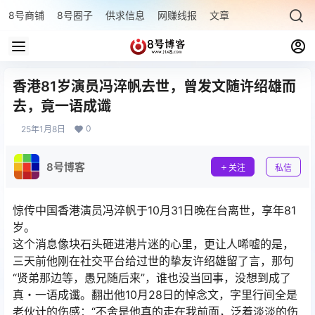
8号商铺
8号圈子
供求信息
网赚线报
文章专题
最新文章
香港81岁演员冯淬帆去世，曾发文随许绍雄而
去，竟一语成谶
0
25年1月8日
8号博客
关注
私信
惊传中国香港演员冯淬帆于10月31日晚在台离世，享年81
岁。
这个消息像块石头砸进港片迷的心里，更让人唏嘘的是，
三天前他刚在社交平台给过世的挚友许绍雄留了言，那句
“贤弟那边等，愚兄随后来”，谁也没当回事，没想到成了
真・一语成谶。翻出他10月28日的悼念文，字里行间全是
老伙计的伤感：“不舍是他真的走在我前面，泛着淡淡的伤