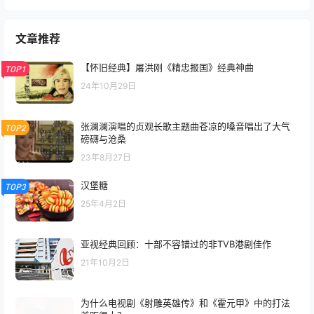
文章推荐
【怀旧经典】屠洪刚《精忠报国》经典神曲
TOP1
24年10月29日
张澜澜演唱的贞观长歌主题曲苍凉的嗓音唱出了大气
TOP2
磅礴与沧桑
23年8月27日
汉堡糖
TOP3
25年4月2日
亚视经典回顾：十部不容错过的非TVB港剧佳作
21年10月2日
为什么电视剧《射雕英雄传》和《霍元甲》中的打法