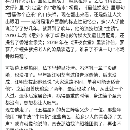
科打诨的劲儿，直接让他成了 “幽默祖师”。之后《精装追
女仔》里 “刘定坚” 的 “收缩水” 桥段，《最佳损友》里那句
“香蕉你个芭乐” 的口头禅，现在翻出来看，还是能让人笑
出眼泪 —— 这可是港产喜剧的标志性记忆点，多少人学他
说话学了好几年。就算到了晚年，他的演技也没 “生锈”。
2010 年凭《意外》拿了华语电影传媒大奖最佳男配角，还
提名了香港金像奖；2019 年在《深夜食堂》里演钟伯，寥
寥几个镜头就把老人的沧桑演透了，谁看了不说一句 “老戏
骨就是稳”。
可银幕上越热闹，私下里越显冷清。冯淬帆一辈子没结
婚，也没孩子。早年跟汪明荃有过段青涩恋情，后来没
成，汪明荃提起他还说 “大家道路不同，单身可能更适合
他”。之后跟曾庆瑜恋了两年，最后也散了场，从此就一个
人过。退休后定居台湾，病得最重的时候，身边连个至亲
都没有，想想都让人叹气。
现在他走了，《五福星》的黄金阵容又少了一位。那些年
他用 “犀牛皮”“牛精帆” 这些角色，给多少人的青春添了笑
声？或许就像他说的，真去那边找许绍雄团聚了，再也不