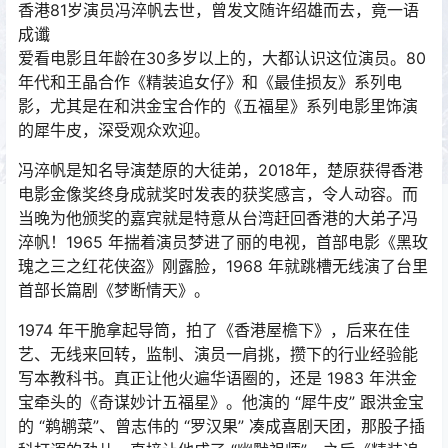
香港81岁演员冯淬帆去世，曾发文随许绍雄而去，竟一语
成谶
爱看电影且年龄在30多岁以上的，大都认识这位演员。80
年代和王晶合作《精装追女仔》和《最佳损友》系列电
影，尤其是在和洪金宝合作的《五福星》系列电影里饰演
的犀牛皮，深受观众欢迎。
冯淬帆是知名导演楚原的大徒弟，2018年，楚原获得香港
电影金像奖终身成就奖时发表的获奖感言，令人动容。而
当晚为他颁奖的嘉宾就是特意从台湾赶回香港的大弟子冯
淬帆！1965 年揣着演员梦进了丽的电视，首部电影《黑玫
瑰之三之红花侠盗》刚露脸，1968 年就跳槽无线演了台里
首部长篇剧《梦断情天》。
1974 年干脆拿起导筒，拍了《香港屋檐下》，后来在佳
艺、无线来回转，监制、演员一肩挑，攒下的行业经验能
写本教科书。真正让他火遍华语圈的，还是 1983 年洪金
宝牵头的《奇谋妙计五福星》。他演的 “犀牛皮” 跟洪金宝
的 “鹈鹕菜”、曾志伟的 “罗汉果” 凑成喜剧天团，那股子插