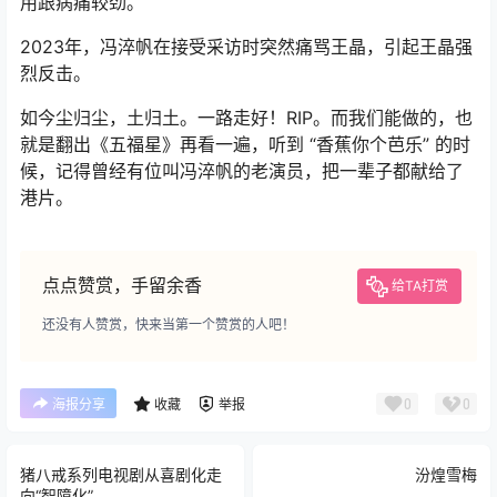
用跟病痛较劲。
2023年，冯淬帆在接受采访时突然痛骂王晶，引起王晶强
烈反击。
如今尘归尘，土归土。一路走好！RIP。而我们能做的，也
就是翻出《五福星》再看一遍，听到 “香蕉你个芭乐” 的时
候，记得曾经有位叫冯淬帆的老演员，把一辈子都献给了
港片。
点点赞赏，手留余香
给TA打赏
还没有人赞赏，快来当第一个赞赏的人吧！
0
0
海报分享
收藏
举报
猪八戒系列电视剧从喜剧化走
汾煌雪梅
向“智障化”