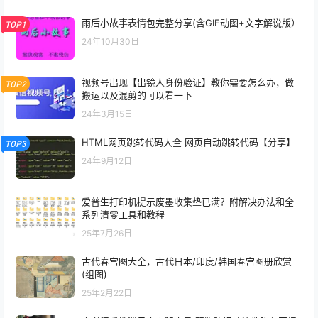
雨后小故事表情包完整分享(含GIF动图+文字解说版）
TOP1
24年10月30日
视频号出现【出镜人身份验证】教你需要怎么办，做
TOP2
搬运以及混剪的可以看一下
24年3月15日
HTML网页跳转代码大全 网页自动跳转代码【分享】
TOP3
24年9月12日
爱普生打印机提示废墨收集垫已满？附解决办法和全
系列清零工具和教程
25年7月26日
古代春宫图大全，古代日本/印度/韩国春宫图册欣赏
(组图)
25年2月22日