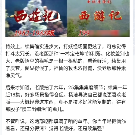
特效上，续集确实进步大，打妖怪场面更炫了，可总觉得
打斗太冗长，没老版那种“一棒定乾坤”的利落。化妆差别也
大，老版悟空的猴毛是一根一根粘的，看着鲜活；续集用
了皮套，倒显得假了。神仙的妆也浓得慌，没老版那种素
净灵气。
后来才知道，老版拍了六年，25集集集磨细节；续集一年
赶16集，好多场景搭得仓促。杨洁导演自己都说更喜欢老
版——大概经典这东西，真不是技术好就能复制的，得有
那股子“慢工出细活”的劲儿。
不管咋说，这两部剧都填满了咱的童年。你当年是把俩混
着看，还是分得清？觉得老版好，还是续集强？