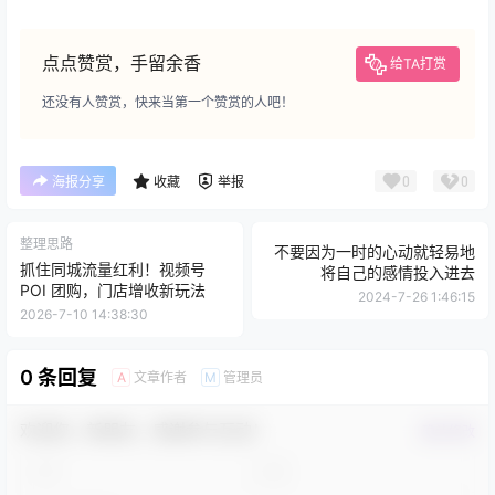
点点赞赏，手留余香
给TA打赏
还没有人赞赏，快来当第一个赞赏的人吧！
0
0
海报分享
收藏
举报
整理思路
不要因为一时的心动就轻易地
抓住同城流量红利！视频号
将自己的感情投入进去
POI 团购，门店增收新玩法
2024-7-26 1:46:15
2026-7-10 14:38:30
0 条回复
文章作者
管理员
A
M
欢迎您，新朋友，感谢参与互动！
确认修改