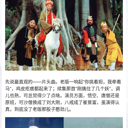
先说最直观的——片头曲。老版一响起“你挑着担，我牵着
马”，鸡皮疙瘩都起来了；续集那首“刚擒住了几个妖”，调
儿也熟，可总觉得少了点啥。演员方面，悟空、唐僧还是
原班，可沙僧换成了刘大刚，八戒成了崔景富，虽演得认
真，到底没了老版那股子憨劲儿。