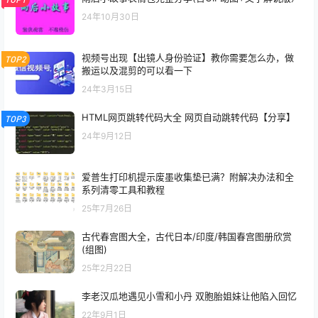
24年10月30日
视频号出现【出镜人身份验证】教你需要怎么办，做
TOP2
搬运以及混剪的可以看一下
24年3月15日
HTML网页跳转代码大全 网页自动跳转代码【分享】
TOP3
24年9月12日
爱普生打印机提示废墨收集垫已满？附解决办法和全
系列清零工具和教程
25年7月26日
古代春宫图大全，古代日本/印度/韩国春宫图册欣赏
(组图)
25年2月22日
李老汉瓜地遇见小雪和小丹 双胞胎姐妹让他陷入回忆
22年9月1日