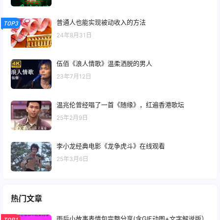
普通人也能实现被动收入的方法
TOP3
24年8月31日
伍佰《浪人情歌》温柔洒脱的男人
23年7月12日
温兆伦曾经唱了一首《随缘》，红遍香港歌坛
25年2月9日
李小龙经典电影《龙争虎斗》在线观看
25年3月6日
热门文章
雨后小故事表情包完整分享(含GIF动图+文字解说版）
TOP1