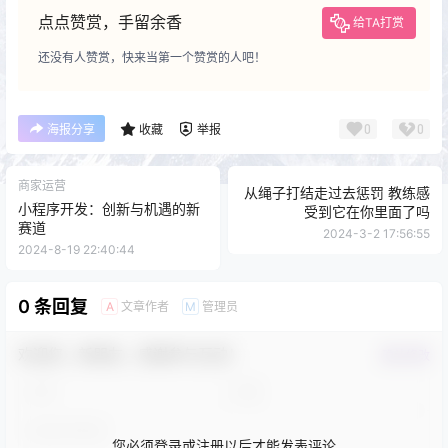
点点赞赏，手留余香
给TA打赏
还没有人赞赏，快来当第一个赞赏的人吧！
0
0
海报分享
收藏
举报
商家运营
从绳子打结走过去惩罚 教练感
小程序开发：创新与机遇的新
受到它在你里面了吗
赛道
2024-3-2 17:56:55
2024-8-19 22:40:44
0 条回复
文章作者
管理员
A
M
欢迎您，新朋友，感谢参与互动！
确认修改
您必须登录或注册以后才能发表评论