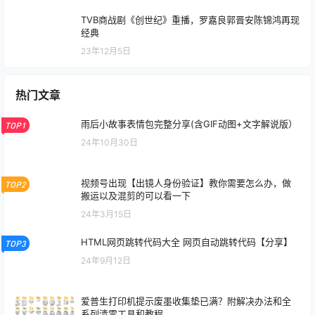
TVB商战剧《创世纪》重播，罗嘉良郭晋安陈锦鸿再现
经典
23年12月5日
热门文章
雨后小故事表情包完整分享(含GIF动图+文字解说版）
TOP1
24年10月30日
视频号出现【出镜人身份验证】教你需要怎么办，做
TOP2
搬运以及混剪的可以看一下
24年3月15日
HTML网页跳转代码大全 网页自动跳转代码【分享】
TOP3
24年9月12日
爱普生打印机提示废墨收集垫已满？附解决办法和全
系列清零工具和教程