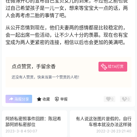
在微博开心的宣布自己宝贝女儿的到来，不过他之前也说
过自己希望孩子是一儿一女，想来等宝宝大一点的话，两
人会再考虑二胎的事情了吧。
从公开恋情到现在，他们夫妻两的感情都是比较稳定的，
会一起出席一些活动，让不少人十分的羡慕。现在也有宝
宝成为两人更紧密的连接，相信以后也会更加的美满吧。
点点赞赏，手留余香
给TA打赏
还没有人赞赏，快来当第一个赞赏的人吧！
0
0
海报分享
收藏
举报
阿娇私密照事件回顾：陈冠希
有人说这张图片是假的，自行
舔阿娇私密部位
车根本就没办法这样骑
2023-3-8 4:50:07
2022-2-26 23:21:40