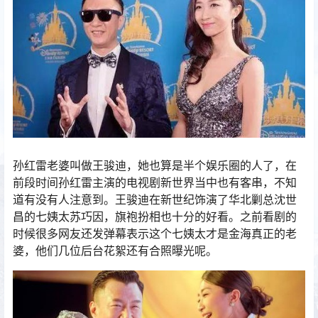
孙红雷老婆叫做王骏迪，她也算是半个娱乐圈的人了，在
前段时间孙红雷主演的电视剧新世界当中也有客串，不知
道有没有人注意到。王骏迪在新世纪饰演了华北剿总沈世
昌的七姨太苏巧因，旗袍扮相也十分的好看。之前看剧的
时候很多网友还发弹幕表示这个七姨太才是金海真正的老
婆，他们几位后台花絮还有合照曝光呢。