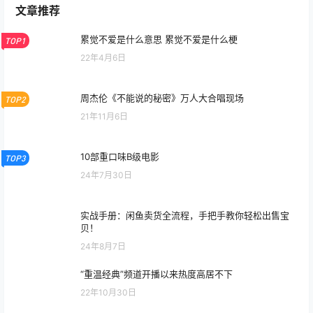
文章推荐
累觉不爱是什么意思 累觉不爱是什么梗
TOP1
22年4月6日
周杰伦《不能说的秘密》万人大合唱现场
TOP2
21年11月6日
10部重口味B级电影
TOP3
24年7月30日
实战手册：闲鱼卖货全流程，手把手教你轻松出售宝
贝！
24年8月7日
“重温经典”频道开播以来热度高居不下
22年10月30日