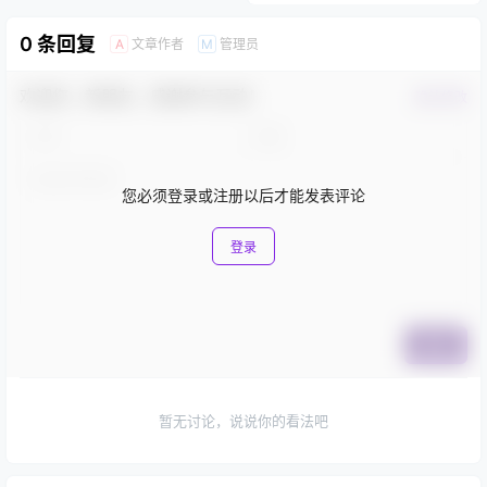
玩赚闲鱼项目赚钱和引流
合照，妻子貌美儿子可爱，网
友：好幸福
2023-6-23 12:38:40
2024-9-3 11:02:59
0 条回复
文章作者
管理员
A
M
欢迎您，新朋友，感谢参与互动！
确认修改
您必须登录或注册以后才能发表评论
登录
提交