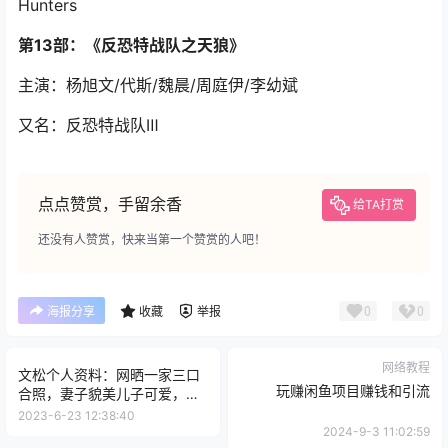
主演：黄维德/何晟铭/牟星/王斑/石兆
又名：反恐特战队2 / 反恐特战队之国土安全 / Shadow
Hunters
第13部：《反恐特战队之天狼》
主演：杨旭文/代斯/魏晨/周庭伊/李幼斌
又名：反恐特战队Ⅲ
点点赞赏，手留余香
给TA打赏
还没有人赞赏，快来当第一个赞赏的人吧！
0
0
海报分享
收藏
举报
网络教程
文松个人资料：网晒一家三口