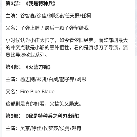
第3部：《我是特种兵》
主演：谷智鑫/徐佳/刘晓洁/任天野/任柯
又名：子弹上膛 / 最后一颗子弹留给我
小时候认为小庄太帅了，如今看依旧经典。而整部剧最大
的冲突点就是小影的意外牺牲，看的是真想刀了导演，演
员比导演敬业系列。
第4部：《火蓝刀锋》
主演：杨志刚/郑凯/白威/赫子铭/刘思
又名：Fire Blue Blade
这部剧是真的好看，又搞笑又励志。
第5部：《我是特种兵之利刃出鞘》
主演：吴京/徐佳/侯梦莎/侯勇/赵荀