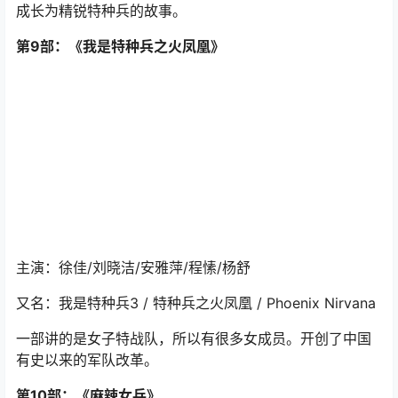
讲述了在这个人类承受最高极限的西藏高原，一群来自五
湖四海的90后，以青春和热血挑战高峰、挑战自我，最终
成长为精锐特种兵的故事。
第9部：《我是特种兵之火凤凰》
主演：徐佳/刘晓洁/安雅萍/程愫/杨舒
又名：我是特种兵3 / 特种兵之火凤凰 / Phoenix Nirvana