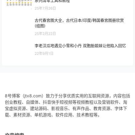
爱普生打印机提示废墨收集垫已满？附解决办法和全
系列清零工具和教程
25年7月26日
古代春宫图大全，古代日本/印度/韩国春宫图册欣赏
(组图)
25年2月22日
李老汉瓜地遇见小雪和小丹 双胞胎姐妹让他陷入回忆
22年9月1日
8号博客（jtx8.com）致力于分享优质实用的互联网资源，内容包括
创业教程、自媒体、抖音快手短视频等视频教程以及营销软件、淘
宝虚拟资源、建站源码、影视音乐、有声作品、教育资源、字体下