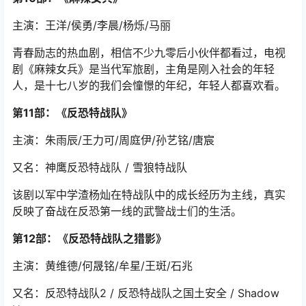
一部讲的是女子特战队，所以有很多女成员。开创了中国
有史以来的军队改革。
第10部：《麻辣女兵》
主演：王洋/侯勇/李晨/杨烁/马丽
青春励志的热血剧，相信不少九零后小伙伴都看过，电视
剧《麻辣女兵》是当代军旅剧，主角是刚入社会的年轻
人，是十七八岁的我们会憧憬的年纪，年轻人都喜欢看。
第11部：《反恐特战队》
主演：朱雨辰/王力可/周庭伊/孙艺铭/唐宸
又名：神鹰反恐特战队 / 雪狼特战队
该剧以军中学渣杨灿在特战队中的成长经历为主线，真实
反映了奋战在反恐第一线的武警战士们的生活。
第12部：《反恐特战队之猎影》