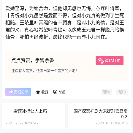
爱她至深，为她舍命，但他却无怨也无悔，心疼叶将军，
叶青缇对小九虽然是爱而不得，但对小九真的做到了生死
相随。王陵里叶青缇的奋不顾身，是对小九的情，是对王
君的义，真心地希望叶青缇可以像成玉元君一样脱凡胎换
仙骨，哪怕再经波折，最终也能一直与小九同在。
点点赞赏，手留余香
给TA打赏
还没有人赞赏，快来当第一个赞赏的人吧！
0
0
海报分享
收藏
举报
雪莲冰棍让人上瘾
国产探案神剧大宋提刑官豆瓣
9.3
2021-7-22 18:28:47
2023-6-3 10:43:15