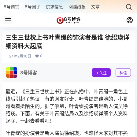
8号商铺
8号圈子
供求信息
网赚线报
文章专题
最新文章
三生三世枕上书叶青缇的饰演者是谁 徐绍瑛详
细资料大起底
0
24年2月10日
8号博客
关注
私信
最近，《三生三世枕上书》正在热播中，叶青缇一角色上
线后引起了热议！有的网友好奇，叶青缇是谁演的，小哥
哥看着挺陌生的。据了解到，叶青缇扮演者是新人演员徐
绍瑛。下面，有关于叶青缇结局以及徐绍瑛详细个人资料
起底，一起去看看吧！
叶青缇的扮演者是新人演员徐绍瑛，也难怪大家对其不熟