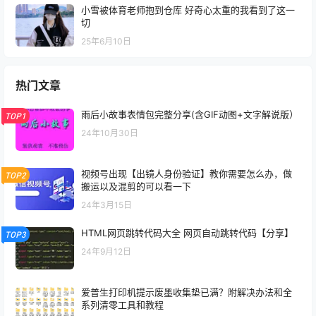
小雪被体育老师抱到仓库 好奇心太重的我看到了这一
切
25年6月10日
热门文章
雨后小故事表情包完整分享(含GIF动图+文字解说版）
TOP1
24年10月30日
视频号出现【出镜人身份验证】教你需要怎么办，做
TOP2
搬运以及混剪的可以看一下
24年3月15日
HTML网页跳转代码大全 网页自动跳转代码【分享】
TOP3
24年9月12日
爱普生打印机提示废墨收集垫已满？附解决办法和全
系列清零工具和教程