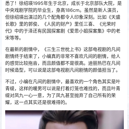
悉了！徐绍瑛1995年生于北京，成长于北京部队大院，是
中央戏剧学院的毕业生，身高186cm。虽然是新人演员，
但徐绍瑛出演过的几个配角都令人印象深刻。比如《天盛
长歌》里的郭俊、《人民的财产》里任三喜、《光荣时
代》中的于泽还有民国探案剧《爱思小姐探案集》中的老
宋等等。
在最新的剧情中，《三生三世枕上书》这部电视剧的凡间
剧情终于结束了，小编真的非常不喜欢凡间的剧情，给人
的感觉比较拖沓，而且颜值都不是很高。迪丽热巴在凡间
时候造型，可以说是这部电视剧凡间剧情的颜值担当了。
不过，小编在凡间的剧情中，最喜欢的一个角色其实是叶
青缇，这样的暖男可以说是打着灯笼也难找的，而且叶青
缇对凤九一心一意，为了凤九甚至抛弃了自己所有的荣
耀，这一点其实还是很难得的。