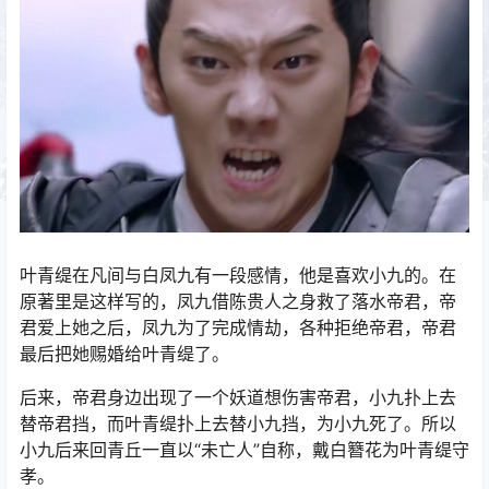
叶青缇在凡间与白凤九有一段感情，他是喜欢小九的。在
原著里是这样写的，凤九借陈贵人之身救了落水帝君，帝
君爱上她之后，凤九为了完成情劫，各种拒绝帝君，帝君
最后把她赐婚给叶青缇了。
后来，帝君身边出现了一个妖道想伤害帝君，小九扑上去
替帝君挡，而叶青缇扑上去替小九挡，为小九死了。所以
小九后来回青丘一直以“未亡人”自称，戴白簪花为叶青缇守
孝。