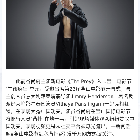
此前谷尚蔚主演新电影《The Prey》入围釜山电影节
“午夜疯狂”单元，受邀出席第23届釜山电影节开幕式，与
主创人员意大利籍柬埔寨导演Jimmy Henderson、著名反
派好莱坞影星泰国演员Vithaya Pansringarm一起亮相红
毯，在现场大秀中国功夫。演员谷尚蔚在釜山国际电影节
将随行人员“背摔”在地一事，引起现场媒体观众纷纷赞叹中
国功夫，现场视频更是从社交平台被曝光流出，一瞬间话
题#釜山电影节红毯背摔#引发千万网友热议关注。