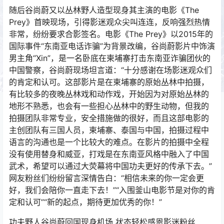
随后谷尚蔚又以丛林野人造型现身其主演的电影《The
Prey》首映现场，引得影迷观众尖叫连连，反响强烈热情
非常，纷纷要求合影签名。电影《The Prey》以2015年的
国际事件“东南亚电话诈骗”为背景改编，谷尚蔚影片中饰演
男主角“Xin”，是一名卧底在柬埔寨打击东南亚诈骗团伙的
中国警察，谷尚蔚现场坦言道：“十分感谢在场影迷观众们
的肯定和认可。这部影片是在柬埔寨的原始丛林中拍摄，
有比较多的夜晚丛林戏和动作戏，开始因为对原始丛林的
地形不熟悉，也会有一些担心丛林中的野生动物，但我的
拍摄团队非常专业，安全措施做的很好，而且这部电影的
主创团队有三国人员，柬埔寨、泰国与中国，拍摄过程中
语言的沟通也是一个比较大的难点。在影片的拍摄中全程
没有使用替身和威亚，打戏是在东南亚风格中融入了中国
武术，希望可以通过大荧幕将中国功夫更好的传承下去。”
网友粉丝们纷纷留言深情告白：“相信未来的你一定会更
好，我们会陪你一直走下去！”“入围釜山电影节是对你的肯
定和认可”“新的起点，期待更加优秀的你！”
功夫野人谷尚蔚回国现身机场 状态轻松感恩影迷粉丝