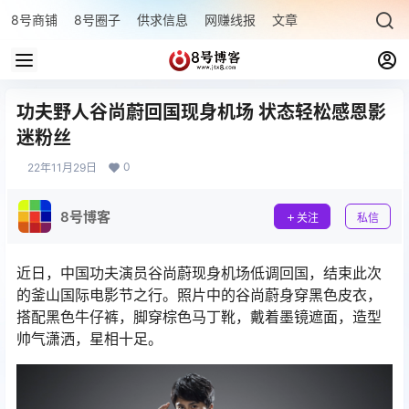
8号商铺
8号圈子
供求信息
网赚线报
文章专题
最新文章
功夫野人谷尚蔚回国现身机场 状态轻松感恩影
迷粉丝
0
22年11月29日
8号博客
关注
私信
近日，中国功夫演员谷尚蔚现身机场低调回国，结束此次
的釜山国际电影节之行。照片中的谷尚蔚身穿黑色皮衣，
搭配黑色牛仔裤，脚穿棕色马丁靴，戴着墨镜遮面，造型
帅气潇洒，星相十足。