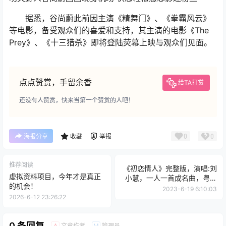
据悉，谷尚蔚此前因主演《精舞门》、《拳霸风云》
等电影，备受观众们的喜爱和支持，其主演的电影《The
Prey》、《十三猎杀》即将登陆荧幕上映与观众们见面。
点点赞赏，手留余香
给TA打赏
还没有人赞赏，快来当第一个赞赏的人吧！
0
0
海报分享
收藏
举报
推荐阅读
《初恋情人》完整版，演唱:刘
虚拟资料项目，今年才是真正
小慧，一人一首成名曲，粤语
的机会！
经典
2023-6-19 6:10:03
2026-6-12 23:26:22
0 条回复
文章作者
管理员
A
M