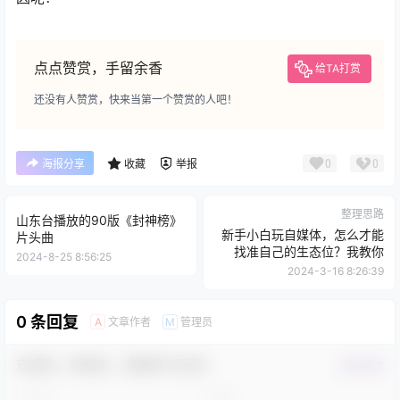
点点赞赏，手留余香
给TA打赏
还没有人赞赏，快来当第一个赞赏的人吧！
0
0
海报分享
收藏
举报
整理思路
山东台播放的90版《封神榜》
新手小白玩自媒体，怎么才能
片头曲
找准自己的生态位？我教你
2024-8-25 8:56:25
2024-3-16 8:26:39
0 条回复
文章作者
管理员
A
M
欢迎您，新朋友，感谢参与互动！
确认修改