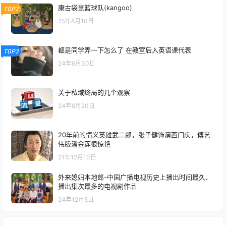
康古袋鼠篮球队(kangoo)
TOP2
25年8月10日
都是同学弄一下怎么了 在教室后入英语课代表
TOP3
24年6月30日
关于私域终局的几个观察
24年8月20日
20年前的情义英雄武二郎，张子健饰演西门庆，傅艺
伟版潘金莲很惊艳
21年12月10日
外来媳妇本地郎-中国广播电视历史上播出时间最久、
播出集次最多的电视剧作品
24年12月5日