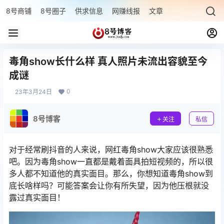
8号商铺
8号圈子
供求信息
网赚线报
文章专题
最新文章
毒角show长什么样 真人照片未流出容貌至今
成谜
0
23年3月24日
8号博客
关注
私信
对于经常刷抖音的人来说，网红毒角show大家应该很熟悉
吧。因为毒角show一直都是戴着面具拍短视频的，所以很
多人都不知道他的真实面目。那么，你想知道毒角show到
底长啥样吗？可能答案会让你有所失望，因为他压根就没
露过真实面目！