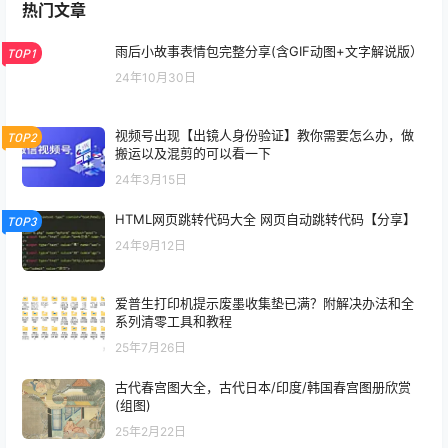
热门文章
雨后小故事表情包完整分享(含GIF动图+文字解说版）
TOP1
24年10月30日
视频号出现【出镜人身份验证】教你需要怎么办，做
TOP2
搬运以及混剪的可以看一下
24年3月15日
HTML网页跳转代码大全 网页自动跳转代码【分享】
TOP3
24年9月12日
爱普生打印机提示废墨收集垫已满？附解决办法和全
系列清零工具和教程
25年7月26日
古代春宫图大全，古代日本/印度/韩国春宫图册欣赏
(组图)
25年2月22日