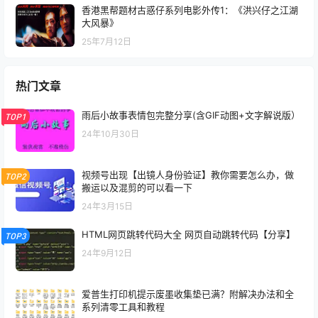
香港黑帮题材古惑仔系列电影外传1：《洪兴仔之江湖
大风暴》
25年7月12日
热门文章
雨后小故事表情包完整分享(含GIF动图+文字解说版）
TOP1
24年10月30日
视频号出现【出镜人身份验证】教你需要怎么办，做
TOP2
搬运以及混剪的可以看一下
24年3月15日
HTML网页跳转代码大全 网页自动跳转代码【分享】
TOP3
24年9月12日
爱普生打印机提示废墨收集垫已满？附解决办法和全
系列清零工具和教程