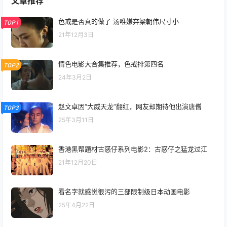
文章推荐
色戒是否真的做了 汤唯嫌弃梁朝伟尺寸小
TOP1
21年12月3日
情色电影大合集推荐，色戒排第四名
TOP2
24年3月2日
赵文卓因“大威天龙”翻红，网友却期待他出演唐僧
TOP3
25年3月11日
香港黑帮题材古惑仔系列电影2：古惑仔之猛龙过江
21年12月20日
看名字就感觉很污的三部限制级日本动画电影
25年4月22日