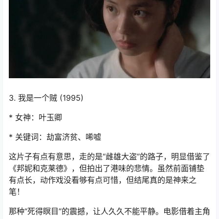
3. 我是一个贼 (1995)
* 女神：叶玉卿
* 关键词：劫富济贫、唏嘘
这片子有点有意思，走的是“雌雄大盗”的路子，明显借鉴了
《邦妮和克莱德》，但拍出了港味的悲情。虽然前面铺垫
有点长，动作戏没看够有点可惜，但结尾真的是神来之
笔！
那种“死得瞑目”的震撼，让人久久不能平静。电影借着主角