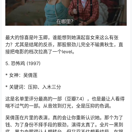
最大的惊喜是叶玉卿，谁能想到她演起盲女来这么有张
力？尤其是结尾的反杀，那股狠劲儿完全不输黄秋生，直
接把电影的档次拉高了一个level。
5. 恐怖鸡 (1997)
* 女神：吴倩莲
* 关键词：压抑、入木三分
这是名单里评分最高的一部（豆瓣7.4），也是最让人看得
喘不过气的一部。从音效到灯光，全是压抑的色调。
吴倩莲在片里的表演，真的会让你重新认识她。那个为了
钱、为了身份不择手段的狠劲，演得太真了。全片一黑到
底，暴力血腥得让人想转台，但又忍不住想看结局。在银