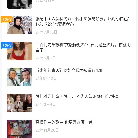
22年5月1日
张纪中个人资料简介：娶小31岁的娇妻，岳母小自己1
TOP2
1岁，72岁也要尽孝心
24年7月15日
白百何为啥被称“女版陈冠希”？看完这些照片，你就明
TOP3
白了
24年5月4日
《少年包青天》到如今我才知道有4部！
21年9月10日
薛仁雅为什么叫薛一刀 不为人知的薛仁雅7件事
24年3月4日
高枫作曲的歌曲,你更喜欢哪一首
22年11月26日