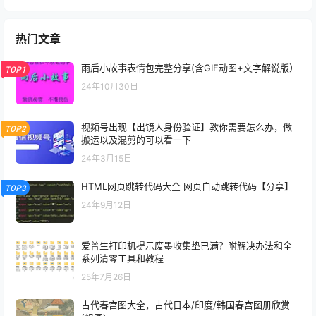
热门文章
雨后小故事表情包完整分享(含GIF动图+文字解说版）
TOP1
24年10月30日
视频号出现【出镜人身份验证】教你需要怎么办，做
TOP2
搬运以及混剪的可以看一下
24年3月15日
HTML网页跳转代码大全 网页自动跳转代码【分享】
TOP3
24年9月12日
爱普生打印机提示废墨收集垫已满？附解决办法和全
系列清零工具和教程
25年7月26日
古代春宫图大全，古代日本/印度/韩国春宫图册欣赏