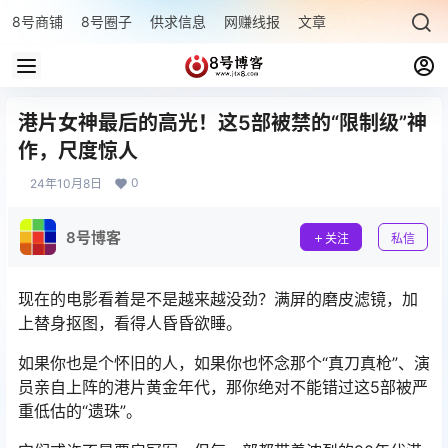
8号商铺
8号圈子
供求信息
网赚线报
文章专题
最新文章
港片女神最后的高光！这5部被禁的“限制级”神
作，尺度惊人
0
24年10月8日
8号博客
关注
私信
现在的电影看着是不是越来越没劲？满屏的磨皮滤镜，加
上替身抠图，看得人昏昏欲睡。
如果你也是个怀旧的人，如果你也怀念那个“真刀真枪”、演
员亲自上阵的港片黄金年代，那你绝对不能错过这5部被严
重低估的“遗珠”。