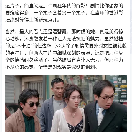
这片子，简直就是那个疯狂年代的缩影！剧情比你想象的
要烧脑得多，一个案子套着另一个案子，在当年的香港影
坛绝对算得上新鲜玩意儿。
当然，最大的看点还是温碧霞。那时候的她，真是美得惊
心动魄，浑身散发着一种让人无法抗拒的魅力。虽然搭档
的是“不卡油”的任达华（公认除了剧情需要外对女性很礼貌
的男星），但两人在片中细腻深刻的表演，还是把那种复
杂的情感纠葛演活了。虽然结局有点让人无力，但那种力
不从心的感觉，恰恰是对现实最深刻的讽刺。