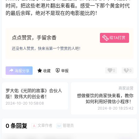
时间，把这些老港片翻出来看看。感受一下那个黄金时代
的最后余晖，绝对不是现在的电影能比的！
点点赞赏，手留余香
给TA打赏
还没有人赞赏，快来当第一个赞赏的人吧！
0
0
海报分享
收藏
举报
商家运营
罗大佑《光阴的故事》合伙人
想做餐饮的商家快来看，教你
版！致伟大的创业者！
如何利用好微信小程序！
2024-10-20 10:58:08
2024-8-20 18:25:42
0 条回复
文章作者
管理员
A
M