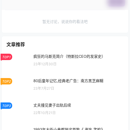
提交
暂无讨论，说说你的看法吧
文章推荐
疯狂的马斯克简介（特斯拉CEO的发家史）
TOP1
23年12月30日
80后童年记忆,经典老广告：南方黑芝麻糊
TOP2
23年7月27日
丈夫撞见妻子出轨后续
TOP3
22年10月21日
1993年大街小巷都放这首歌《 谢东 笑脸》