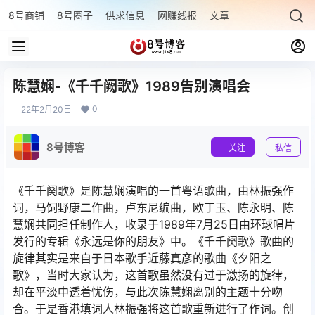
8号商铺
8号圈子
供求信息
网赚线报
文章专题
最新文章
陈慧娴-《千千阙歌》1989告别演唱会
0
22年2月20日
8号博客
关注
私信
《千千阕歌》是陈慧娴演唱的一首粤语歌曲，由林振强作
词，马饲野康二作曲，卢东尼编曲，欧丁玉、陈永明、陈
慧娴共同担任制作人，收录于1989年7月25日由环球唱片
发行的专辑《永远是你的朋友》中。《千千阕歌》歌曲的
旋律其实是来自于日本歌手近藤真彦的歌曲《夕阳之
歌》，当时大家认为，这首歌虽然没有过于激扬的旋律，
却在平淡中透着忧伤，与此次陈慧娴离别的主题十分吻
合。于是香港填词人林振强将这首歌重新进行了作词。创