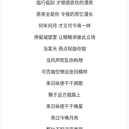
临行临别 才顿感哀伤的漂亮
原来全是你 令我的思忆漫长
何年何月 才又可今宵一样
停留凝望里 让眼睛讲彼此立场
当某天 雨点轻敲你窗
当风声吹乱你构想
可否抽空想这张旧模样
来日纵使千千阕歌
飘于远方我路上
来日纵使千千晚星
亮过今晚月亮