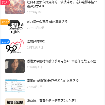
经典不是那么好复刻的，演技浮夸，这部电影难怪豆
TOP1
瓣评分才4.9
25年8月16日
ojbk是什么意思 ojbk算脏话吗
TOP2
22年12月12日
淮安经典992
TOP3
21年12月7日
香港黑帮题材古惑仔系列电影4：古惑仔之战无不胜
25年6月4日
帝国cms如何修改已经发布的文章路径
25年3月3日
没业绩，看看你是不是有这5大毛病！