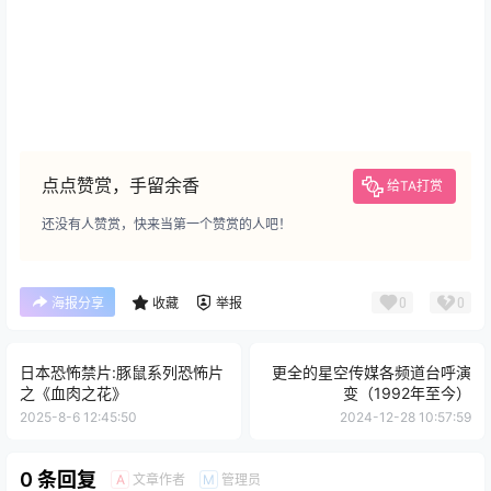
点点赞赏，手留余香
给TA打赏
还没有人赞赏，快来当第一个赞赏的人吧！
0
0
海报分享
收藏
举报
日本恐怖禁片:豚鼠系列恐怖片
更全的星空传媒各频道台呼演
之‌《血肉之花》
变（1992年至今）
2025-8-6 12:45:50
2024-12-28 10:57:59
0 条回复
文章作者
管理员
A
M