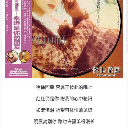
徐徐回望 曾属于彼此的晚上
红红仍是你 赠我的心中艳阳
如流傻泪 祈望可体恤兼见谅
明晨离别你 路也许孤单得漫长