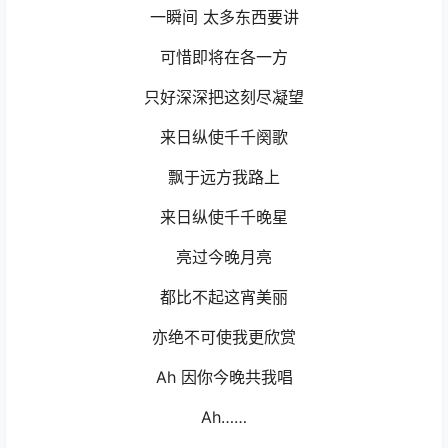
一瞬间 太多东西要讲
可惜即将在各一方
只好深深把这刻尽凝望
来日纵使千千阕歌
飘于远方我路上
来日纵使千千晚星
亮过今晚月亮
都比不起这宵美丽
亦绝不可使我更欣赏
Ah 因你今晚共我唱
Ah……