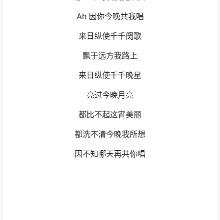
Ah 因你今晚共我唱
来日纵使千千阕歌
飘于远方我路上
来日纵使千千晚星
亮过今晚月亮
都比不起这宵美丽
都洗不清今晚我所想
因不知哪天再共你唱