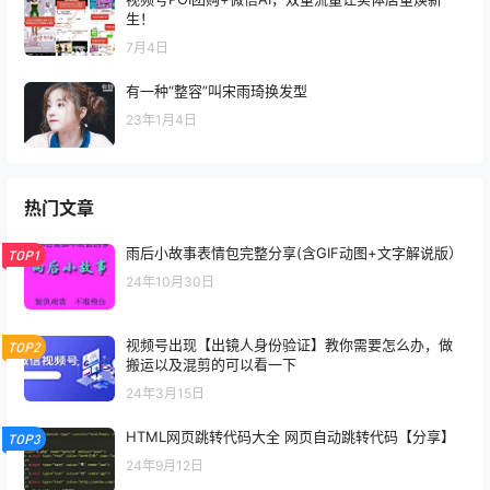
生！
7月4日
有一种“整容”叫宋雨琦换发型
23年1月4日
热门文章
雨后小故事表情包完整分享(含GIF动图+文字解说版）
TOP1
24年10月30日
视频号出现【出镜人身份验证】教你需要怎么办，做
TOP2
搬运以及混剪的可以看一下
24年3月15日
HTML网页跳转代码大全 网页自动跳转代码【分享】
TOP3
24年9月12日