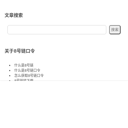
文章搜索
关于8号链口令
什么是8号链
什么是8号链口令
怎么获取8号链口令
8号链接下载
8号链口令
首页
专题
认证
搜索
菜单
我的
关注交流