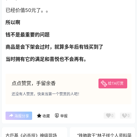
已经价值50元了。。
所以啊
钱不是最重要的问题
商品是会下架会过时，就算多年后有钱买到了
当时拥有它的满足和喜悦也不会再有。
点点赞赏，手留余香
给TA打赏
还没有人赞赏，快来当第一个赞赏的人吧！
0
0
海报分享
收藏
举报
古巨基《必杀技》神级现场
“铁肺歌王”林子祥个人资料简