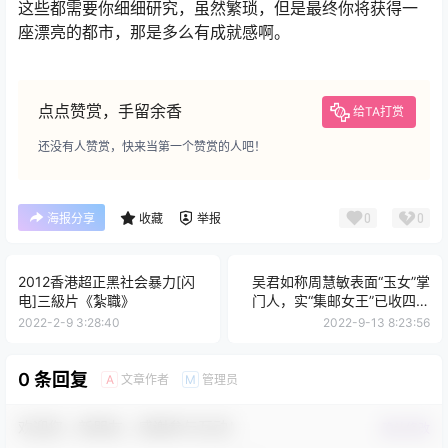
这些都需要你细细研究，虽然繁琐，但是最终你将获得一
座漂亮的都市，那是多么有成就感啊。
点点赞赏，手留余香
给TA打赏
还没有人赞赏，快来当第一个赞赏的人吧！
0
0
海报分享
收藏
举报
2012香港超正黑社会暴力[闪
吴君如称周慧敏表面“玉女”掌
电]三級片《紮職》
门人，实“集邮女王”已收四大
天王
2022-2-9 3:28:40
2022-9-13 8:23:56
0 条回复
文章作者
管理员
A
M
欢迎您，新朋友，感谢参与互动！
确认修改