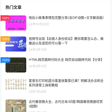
热门文章
雨后小故事表情包完整分享(含GIF动图+文字解说版）
TOP1
24年10月30日
视频号出现【出镜人身份验证】教你需要怎么办，做
TOP2
搬运以及混剪的可以看一下
24年3月15日
HTML网页跳转代码大全 网页自动跳转代码【分享】
TOP3
24年9月12日
爱普生打印机提示废墨收集垫已满？附解决办法和全
系列清零工具和教程
25年7月26日
古代春宫图大全，古代日本/印度/韩国春宫图册欣赏
(组图)