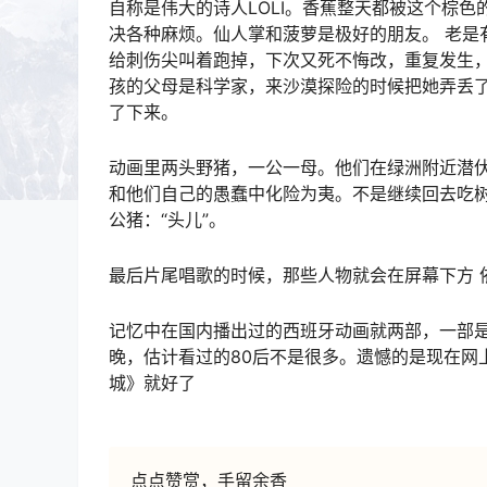
自称是伟大的诗人LOLI。香蕉整天都被这个棕
决各种麻烦。仙人掌和菠萝是极好的朋友。 老是
给刺伤尖叫着跑掉，下次又死不悔改，重复发生，
孩的父母是科学家，来沙漠探险的时候把她弄丢了
了下来。
动画里两头野猪，一公一母。他们在绿洲附近潜
和他们自己的愚蠢中化险为夷。不是继续回去吃
公猪：“头儿”。
最后片尾唱歌的时候，那些人物就会在屏幕下方 
记忆中在国内播出过的西班牙动画就两部，一部
晚，估计看过的80后不是很多。遗憾的是现在网
城》就好了
点点赞赏，手留余香