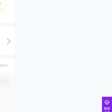
人
绝别人
认修改
解锁