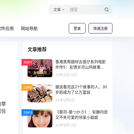
文章
软件应用
网站导航
登录
快速注册
文章推荐
香港黑帮题材古惑仔系列电影
TOP1
外传5：友情岁月山鸡故事
（台译：燃情岁月）
22年4月13日
据说看完这21个故事的人，30
TOP2
岁前成为了亿万富翁
24年5月2日
的草
居住
《葵司-葵つかさ》：安静内敛
TOP3
又不失可爱的邻家小姐姐
23年9月12日