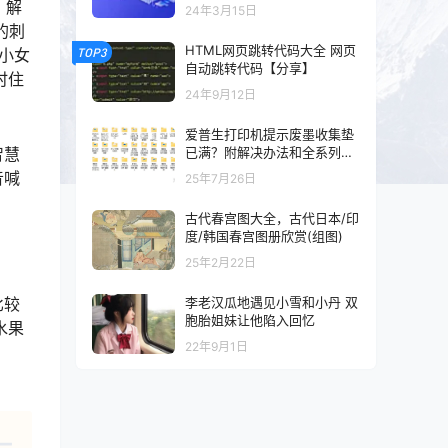
以及混剪的可以看一下
，解
24年3月15日
的刺
HTML网页跳转代码大全 网页
小女
TOP3
自动跳转代码【分享】
时住
24年9月12日
爱普生打印机提示废墨收集垫
智慧
已满？附解决办法和全系列清
零工具和教程
音喊
25年7月26日
古代春宫图大全，古代日本/印
度/韩国春宫图册欣赏(组图)
25年2月22日
李老汉瓜地遇见小雪和小丹 双
比较
胞胎姐妹让他陷入回忆
水果
22年9月1日