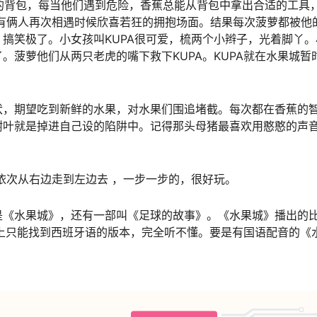
色的背包，每当他们遇到危险，香蕉总能从背包中拿出合适的工具
有俩人再次相遇时候欣喜若狂的拥抱场面。结果每次菠萝都被他
搞笑极了。小女孩叫KUPA很可爱，梳两个小辫子，光着脚丫。
。菠萝他们从两只老虎的嘴下救下KUPA。KUPA就在水果城暂
伏，期望吃到新鲜的水果，对水果们围追堵截。每次都在香蕉的
树叶就是掉进自己设的陷阱中。记得那头母猪最喜欢用憨憨的声
依次从右边走到左边去 ，一步一步的，很好玩。
是《水果城》，还有一部叫《足球的故事》。《水果城》播出的
上只能找到西班牙语的版本，完全听不懂。要是有国语配音的《