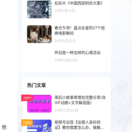
纪实片《中国西部刑侦大案》
22年7月15日
春光乍泄！盘点女星的27个经
典电影瞬间
24年5月23日
怀旧是一种怎样的心理活动
24年12月20日
热门文章
雨后小故事表情包完整分享(含
TOP1
GIF动图+文字解说版）
24年10月30日
视频号出现【出镜人身份验
TOP2
，他
证】教你需要怎么办，做搬运