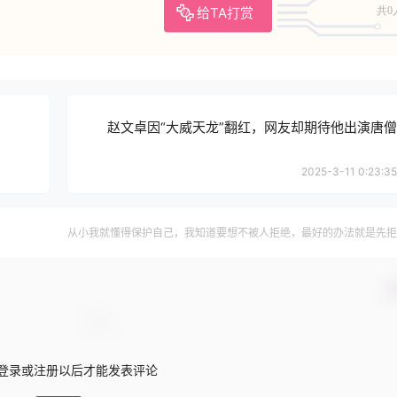
给TA打赏
共0
赵文卓因“大威天龙”翻红，网友却期待他出演唐僧
2025-3-11 0:23:35
从小我就懂得保护自己，我知道要想不被人拒绝，最好的办法就是先拒
确
登录或注册以后才能发表评论