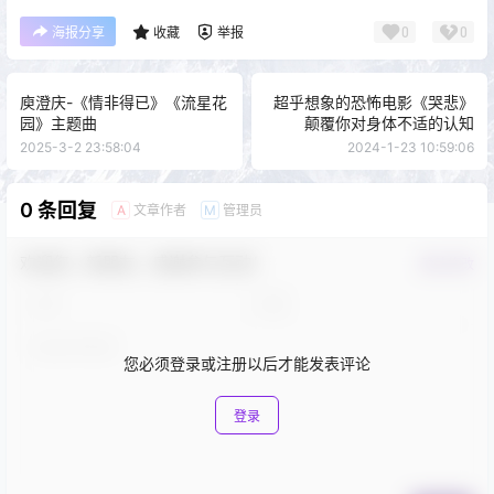
0
0
海报分享
收藏
举报
庾澄庆-《情非得已》《流星花
超乎想象的恐怖电影《哭悲》
园》主题曲
颠覆你对身体不适的认知
2025-3-2 23:58:04
2024-1-23 10:59:06
0 条回复
文章作者
管理员
A
M
欢迎您，新朋友，感谢参与互动！
确认修改
您必须登录或注册以后才能发表评论
登录