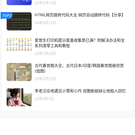
24年3月15日
HTML网页跳转代码大全 网页自动跳转代码【分享】
TOP3
24年9月12日
爱普生打印机提示废墨收集垫已满？附解决办法和全
系列清零工具和教程
25年7月26日
古代春宫图大全，古代日本/印度/韩国春宫图册欣赏
(组图)
25年2月22日
李老汉瓜地遇见小雪和小丹 双胞胎姐妹让他陷入回忆
22年9月1日