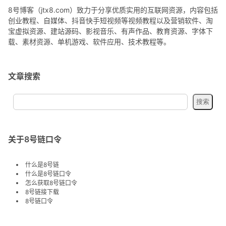
8号博客（jtx8.com）致力于分享优质实用的互联网资源，内容包括
创业教程、自媒体、抖音快手短视频等视频教程以及营销软件、淘
宝虚拟资源、建站源码、影视音乐、有声作品、教育资源、字体下
载、素材资源、单机游戏、软件应用、技术教程等。
文章搜索
关于8号链口令
什么是8号链
什么是8号链口令
怎么获取8号链口令
8号链接下载
8号链口令