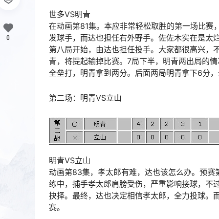
世多VS明青
在动画第81集。本应非常轻松取胜的第一场比赛
发球手，而达也担任右外野手。佐佐木实在是太烂
0
第八局开始，由达也担任投手。大家都很高兴，不
青，将提起输掉比赛。7局下半，明青两出局的
全垒打，明青拿到两分。后面两局明青拿下6分，最
第二场：明青VS立山
明青VS立山
动画第83集，孝太郎有难，达也该怎么办。预赛
练中，捕手孝太郎肩膀受伤，严重影响接球，不
抉择。最终，达也决定相信孝太郎，全力投球。而
赛。