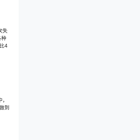
次失
各种
比4
中，
做到