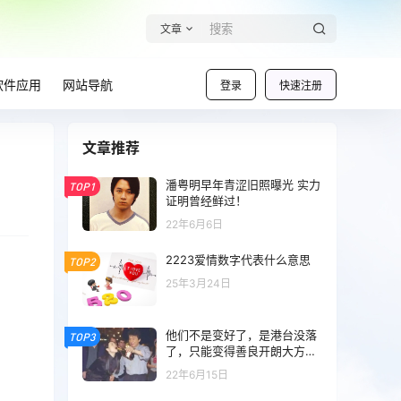
文章
软件应用
网站导航
登录
快速注册
文章推荐
潘粤明早年青涩旧照曝光 实力
TOP1
证明曾经鲜过！
22年6月6日
2223爱情数字代表什么意思
TOP2
25年3月24日
他们不是变好了，是港台没落
TOP3
了，只能变得善良开朗大方平
易近人了
22年6月15日