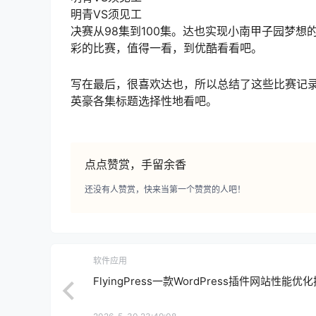
明青VS须见工
决赛从98集到100集。达也实现小南甲子园梦
彩的比赛，值得一看，到优酷看看吧。
写在最后，很喜欢达也，所以总结了这些比赛记录
英豪各集标题选择性地看吧。
点点赞赏，手留余香
还没有人赞赏，快来当第一个赞赏的人吧！
软件应用
FlyingPress‌一款‌WordPress插件网站性能优