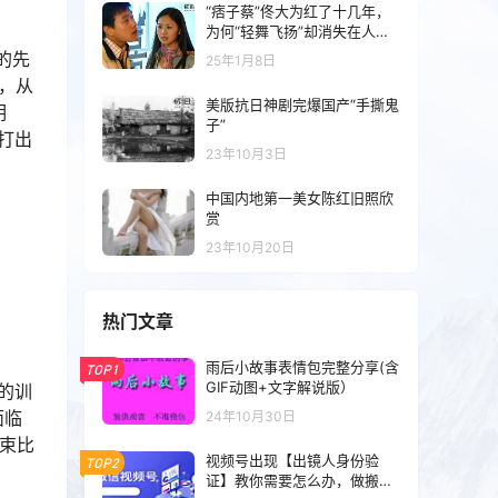
“痞子蔡”佟大为红了十几年，
为何“轻舞飞扬”却消失在人海
里？
的先
25年1月8日
，从
美版抗日神剧完爆国产“手撕鬼
明
子”
打出
23年10月3日
中国内地第一美女陈红旧照欣
赏
23年10月20日
热门文章
雨后小故事表情包完整分享(含
TOP1
GIF动图+文字解说版）
的训
面临
24年10月30日
束比
视频号出现【出镜人身份验
TOP2
证】教你需要怎么办，做搬运