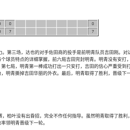
力。第三场，达也的对手佐田商的投手是前明青队员吉田刚。对
每个球员特点的详细掌握，前六局吉田完封明青。明青没有安打
。第七局，明青第一棒成功打出一只安打，吉田的信心严重受到
力，明青撕掉吉田华丽的外衣。最后，明青取得了胜利，晋级下
赛，柏叶没有出昏招，完全不作任何指导。虽然明青取得了胜利
也率领明青晋级下一轮。