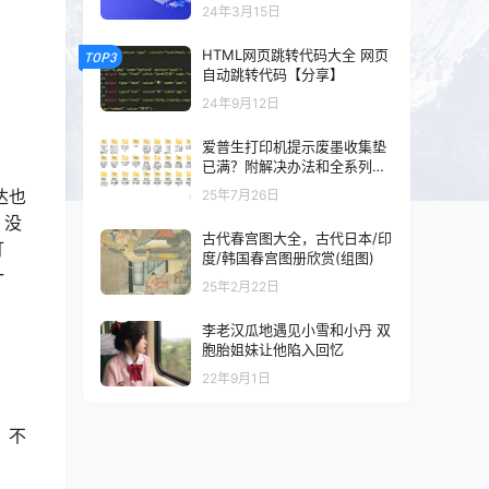
以及混剪的可以看一下
24年3月15日
HTML网页跳转代码大全 网页
TOP3
自动跳转代码【分享】
24年9月12日
爱普生打印机提示废墨收集垫
已满？附解决办法和全系列清
零工具和教程
达也
25年7月26日
，没
古代春宫图大全，古代日本/印
打
度/韩国春宫图册欣赏(组图)
一
25年2月22日
李老汉瓜地遇见小雪和小丹 双
胞胎姐妹让他陷入回忆
22年9月1日
，不