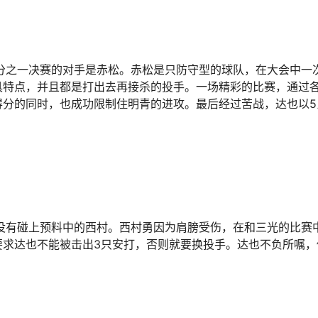
分之一决赛的对手是赤松。赤松是只防守型的球队，在大会中一
具特点，并且都是打出去再接杀的投手。一场精彩的比赛，通过
分的同时，也成功限制住明青的进攻。最后经过苦战，达也以5
没有碰上预料中的西村。西村勇因为肩膀受伤，在和三光的比赛
要求达也不能被击出3只安打，否则就要换投手。达也不负所嘱，