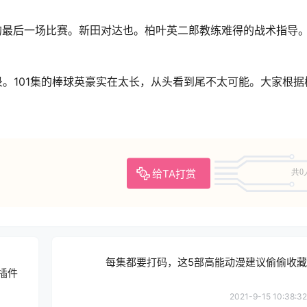
想的最后一场比赛。新田对达也。柏叶英二郎教练难得的战术指导
。101集的棒球英豪实在太长，从头看到尾不太可能。大家根据
给TA打赏
共0
每集都要打码，这5部高能动漫建议偷偷收藏
化插件
2021-9-15 10:38:32