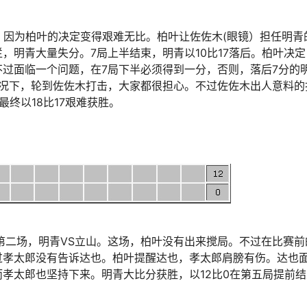
，因为柏叶的决定变得艰难无比。柏叶让佐佐木(眼镜）担任明青
，明青大量失分。7局上半结束，明青以10比17落后。柏叶决定
过面临一个问题，在7局下半必须得到一分，否则，落后7分的
情况下，轮到佐佐木打击，大家都很担心。不过佐佐木出人意料的
终以18比17艰难获胜。
第二场，明青VS立山。这场，柏叶没有出来搅局。不过在比赛前
过孝太郎没有告诉达也。柏叶提醒达也，孝太郎肩膀有伤。达也
孝太郎也坚持下来。明青大比分获胜，以12比0在第五局提前结