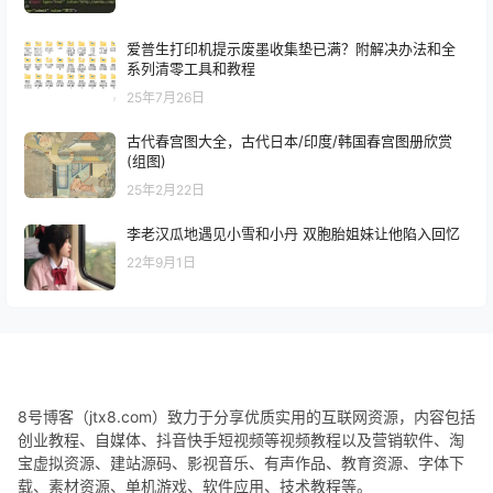
爱普生打印机提示废墨收集垫已满？附解决办法和全
系列清零工具和教程
25年7月26日
古代春宫图大全，古代日本/印度/韩国春宫图册欣赏
(组图)
25年2月22日
李老汉瓜地遇见小雪和小丹 双胞胎姐妹让他陷入回忆
22年9月1日
8号博客（jtx8.com）致力于分享优质实用的互联网资源，内容包括
创业教程、自媒体、抖音快手短视频等视频教程以及营销软件、淘
宝虚拟资源、建站源码、影视音乐、有声作品、教育资源、字体下
载、素材资源、单机游戏、软件应用、技术教程等。