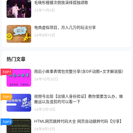
毛晓彤檀健次倒放演绎孤独颂歌
23年11月5日
电商虚拟项目，月入几万的玩法分享
24年8月15日
热门文章
雨后小故事表情包完整分享(含GIF动图+文字解说版）
TOP1
24年10月30日
视频号出现【出镜人身份验证】教你需要怎么办，做
TOP2
搬运以及混剪的可以看一下
24年3月15日
HTML网页跳转代码大全 网页自动跳转代码【分享】
TOP3
24年9月12日