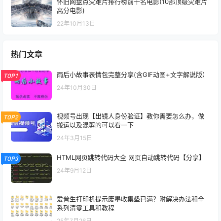
怀旧网盘点灾难片排行榜前十名电影(10部顶级灾难片
高分电影)
22年10月13日
热门文章
雨后小故事表情包完整分享(含GIF动图+文字解说版）
TOP1
24年10月30日
视频号出现【出镜人身份验证】教你需要怎么办，做
TOP2
搬运以及混剪的可以看一下
24年3月15日
HTML网页跳转代码大全 网页自动跳转代码【分享】
TOP3
24年9月12日
爱普生打印机提示废墨收集垫已满？附解决办法和全
系列清零工具和教程
25年7月26日