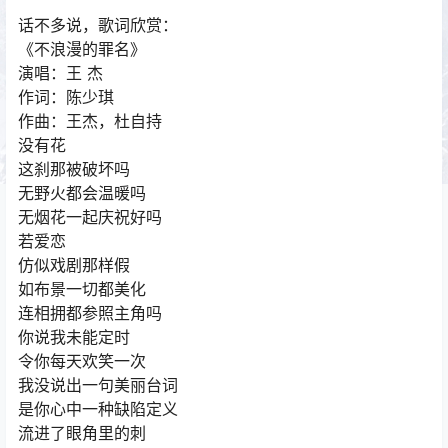
话不多说，歌词欣赏：
《不浪漫的罪名》
演唱：王 杰
作词：陈少琪
作曲：王杰，杜自持
没有花
这刹那被破坏吗
无野火都会温暖吗
无烟花一起庆祝好吗
若爱恋
仿似戏剧那样假
如布景一切都美化
连相拥都参照主角吗
你说我未能定时
令你每天欢笑一次
我没说出一句美丽台词
是你心中一种缺陷定义
流进了眼角里的刺