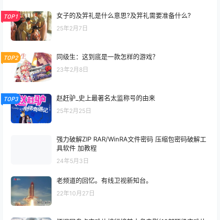
女子的及笄礼是什么意思?及笄礼需要准备什么?
TOP1
25年2月7日
同级生：这到底是一款怎样的游戏？
TOP2
23年2月8日
赵赶驴_史上最著名太监称号的由来
TOP3
25年2月25日
强力破解ZIP RAR/WinRA文件密码 压缩包密码破解工
具软件 加教程
24年5月3日
老频道的回忆。有线卫视新知台。
22年10月27日