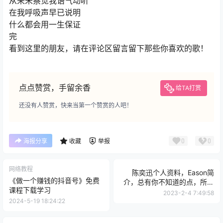
从来未察觉我语气动听
在我呼吸声早已说明
什么都会用一生保证
完
看到这里的朋友，请在评论区留言留下那些你喜欢的歌！
点点赞赏，手留余香
给TA打赏
还没有人赞赏，快来当第一个赞赏的人吧！
0
0
海报分享
收藏
举报
网络教程
陈奕迅个人资料，Eason简
《做一个赚钱的抖音号》免费
介，总有你不知道的点，所以
课程下载学习
他为什么会那么火
2023-2-4 7:49:58
2024-5-19 18:24:22