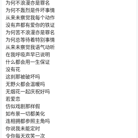
为何不浪漫亦是罪名
为何不轰烈是件坏事情
从来未察觉我每个动作
没有声都有爱你的铁证
为何苦不浪漫亦是罪名
为何总等待着特别事情
从来未察觉我语气动听
在我呼吸声早已说明
什么都会用一生保证
没有花
这刹那被破坏吗
无野火都会温暖吗
无烟花一起庆祝好吗
若爱恋
仿似戏剧那样假
如布景一切都美化
连相拥都参照主角吗
你说我未能定时
令你每天欢笑一次