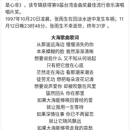
是心非》，该专辑获得第9届台湾金曲奖最佳流行音乐演唱
唱片奖。
1997年10月20日凌晨，张雨生在回淡水途中发生车祸；11
月12日晚23时48分，张雨生不幸逝世，终年31岁 。
大海歌曲歌词
从那遥远海边 慢慢消失的你
本来模糊的脸 竟然渐渐清晰
想要说些什么 又不知从何说起
只有把它放在心底
茫然走在海边 看那潮来潮去
徒劳无功 想把每朵浪花记清
想要说声爱你 却被吹散在风里
猛然回头 你在那里
如果大海能够唤回曾经的爱
就让我用一生等待
如果深情往事 你已不再留恋
就让它随风飘远
如果大海能够带走我的哀愁