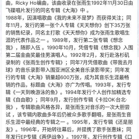
曲，Ricky Ho编曲，该曲收录在张雨生1992年11月30日由
飞碟唱片发行的同名专辑《大海》中 。
1988年，因演唱歌曲《我的未来不是梦》而获得关注；同
年11月，发行的第一张个人专辑《天天想你》创下35万张
的销售纪录，同名主打歌《天天想你》成为张雨生歌唱生
涯的代表作品之一 。1989年，发行第二张专辑《想念
我》，随即入伍 。1990年10月，凭借专辑《想念我》入围
第二届金曲奖最佳男演唱人。1992年2月，发行赴洛杉矶
录制的《张雨生创作专辑》；同年7月凭借歌曲《带我去月
球》的音乐录影带入围亚洲区全美音乐录影带奖；同年发
行的专辑《大海》销量超600万张，成为其音乐生涯最畅
销的作品，标题曲《大海》亦广为传唱。1993年，发行专
辑《一天到晚游泳的鱼》。1994年发行个人创作加精选专
辑《自由歌》；同年9月，发行创作专辑《卡拉OK·台北·
我》，专辑歌曲风格各异，是张雨生对音乐的一次大胆尝
试 ，该专辑内歌曲多年后仍被众多歌手翻唱，是张雨生音
乐生涯中最经典的专辑之一 。1995年，发行专辑《还是朋
友》。1996年，开始转往幕后，并提携了歌手张惠妹；同
年发行EP专辑《两伊战争》。1997年，发行创作专辑《口