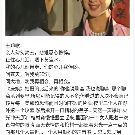
主题歌：
亲人匆匆离去，悲难忍心憔悴。
止住心儿泪，咽下黄连水。
我的心儿你带走，你的心儿我伴随。
问苍天，嘱我莫悲伤，
问大地，劝我再相会，再相会。
《庚娘》拍摄的比后来的”你也说聊斋,我也说聊斋”那个聊
斋系列要早,所以可能记得的人不多;但看过的人决不会忘记
该片每一集那超恐怖而且时间不短的片头:夜里三个人在野
外挖一个坟墓,然后撬开一口棺材的盖子…突然一声爆炸,火
光冲天,那口棺材竟慢慢竖立起来,里面的一个女人瞪着一双
直勾勾的眼睛,面无表情的和棺材一起随着火光一点一点的
向那几个人逼近…一个人用颤抖的声音喊:”…鬼…鬼…”另一