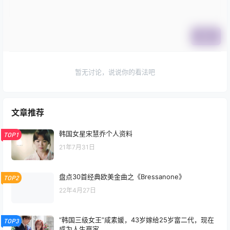
提交
暂无讨论，说说你的看法吧
文章推荐
韩国女星宋慧乔个人资料
TOP1
21年7月31日
盘点30首经典欧美金曲之《Bressanone》
TOP2
22年4月27日
“韩国三级女王”咸素媛，43岁嫁给25岁富二代，现在
TOP3
成为人生赢家