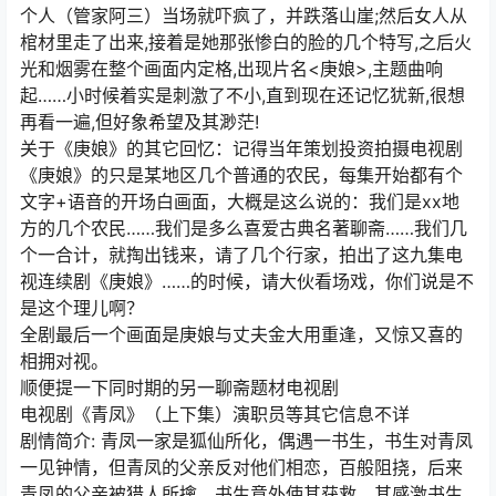
个人（管家阿三）当场就吓疯了，并跌落山崖;然后女人从
棺材里走了出来,接着是她那张惨白的脸的几个特写,之后火
光和烟雾在整个画面内定格,出现片名<庚娘>,主题曲响
起……小时候着实是刺激了不小,直到现在还记忆犹新,很想
再看一遍,但好象希望及其渺茫!
关于《庚娘》的其它回忆：记得当年策划投资拍摄电视剧
《庚娘》的只是某地区几个普通的农民，每集开始都有个
文字+语音的开场白画面，大概是这么说的：我们是xx地
方的几个农民……我们是多么喜爱古典名著聊斋……我们几
个一合计，就掏出钱来，请了几个行家，拍出了这九集电
视连续剧《庚娘》……的时候，请大伙看场戏，你们说是不
是这个理儿啊？
全剧最后一个画面是庚娘与丈夫金大用重逢，又惊又喜的
相拥对视。
顺便提一下同时期的另一聊斋题材电视剧
电视剧《青凤》（上下集）演职员等其它信息不详
剧情简介: 青凤一家是狐仙所化，偶遇一书生，书生对青凤
一见钟情，但青凤的父亲反对他们相恋，百般阻挠，后来
青凤的父亲被猎人所擒，书生意外使其获救，其感激书生