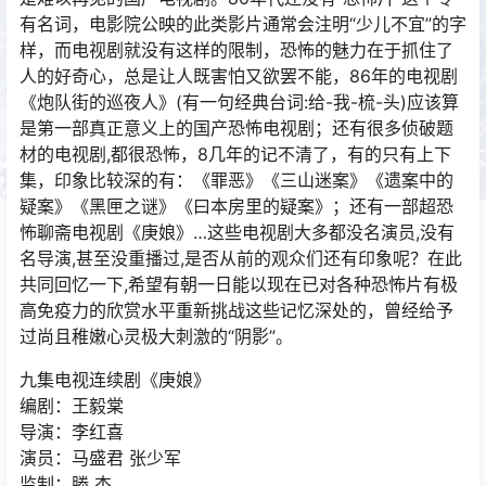
有名词，电影院公映的此类影片通常会注明“少儿不宜”的字
样，而电视剧就没有这样的限制，恐怖的魅力在于抓住了
人的好奇心，总是让人既害怕又欲罢不能，86年的电视剧
《炮队街的巡夜人》(有一句经典台词:给-我-梳-头)应该算
是第一部真正意义上的国产恐怖电视剧；还有很多侦破题
材的电视剧,都很恐怖，8几年的记不清了，有的只有上下
集，印象比较深的有：《罪恶》《三山迷案》《遗案中的
疑案》《黑匣之谜》《曰本房里的疑案》；还有一部超恐
怖聊斋电视剧《庚娘》…这些电视剧大多都没名演员,没有
名导演,甚至没重播过,是否从前的观众们还有印象呢？在此
共同回忆一下,希望有朝一日能以现在已对各种恐怖片有极
高免疫力的欣赏水平重新挑战这些记忆深处的，曾经给予
过尚且稚嫩心灵极大刺激的“阴影”。
九集电视连续剧《庚娘》
编剧：王毅棠
导演：李红喜
演员：马盛君 张少军
监制：滕 杰