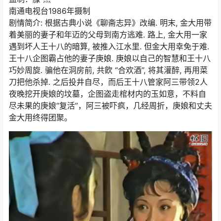
南通电视台1986年摄制
剧情简介: 根据古典小说《聊斋志异》改编. 明末, 金大用带
着美丽的妻子和年迈的父母到南方逃难. 路上, 金大用一家
遇到坏人王十八的暗算, 被推入江水里. 但金大用幸免于难.
王十八企图霸占他的妻子庚娘. 庚娘以自己的智慧和王十八
巧妙周旋. 骗他在洞房前, 共飮 “合欢酒”, 将其灌醉, 再用菜
刀把他杀掉. 之后投井自尽，而后王十八管家阿三带领2人
夜晚挖开庚娘的坟墓，企图盗走棺材内的玉如意，不料自
尽未果的庚娘“复活”，阿三被吓疯，几经周折，庚娘和丈夫
金大用终得团聚。