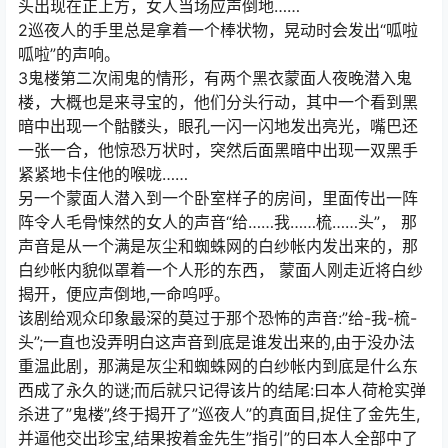
头出现在正上方，女人当场应声倒地……
2巡夜人的手里总是拿着一个棒状物，晃动时会发出“呱啦
呱啦”的声响。
3鬼楼第二次闹鬼的情形，有两个黑衣蒙面人夜晚潜入鬼
楼，大概也是来寻宝的，他们分头行动，其中一个看到黑
暗中出现一个骷髅头，眼孔一闪一闪地发出亮光，嘴巴还
一张一合，他惊恐万状时，突然后面黑暗中出现一双黑手
紧紧地卡住他的喉咙……
另一个蒙面人潜入到一个卧室样子的房间，里面传出一阵
阵令人毛骨悚然的女人的声音“给……我……梳……头”， 那
声音是从一个满是灰尘和蜘蛛网的白纱帐内发出来的，那
白纱帐内貌似罩着一个人形的东西， 蒙面人刚走近将白纱
揭开，便应声倒地,一命呜呼。
该剧给观众印象最深的莫过于那个恐怖的声音:”给-我-梳-
头”;一直也没弄明白这声音到底是谁发出来的,由于没办法
重温此剧，那满是灰尘和蜘蛛网的白纱帐内到底是什么东
西成了永久的谜;而后就只记得该片的结尾:曰本人荷枪实弹
杀进了”鬼楼”,终于揭开了”巡夜人”的真面目,捉住了金先生,
并逼他交出珍宝,结果按着金先生”指引”的曰本人全部中了