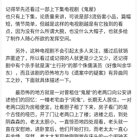
记得早先还看过一部上下集电视剧《鬼屋》
也只有上下集，论质量来讲，可说是部3流俗套小品，篇幅
短，情节简单，但越是这样的电视剧越是有它独到的看
点，因为没有什么所谓大腕，也没什么大帽子，也就多给
了制作人随心所欲的发挥空间。
另外，这种电视剧不会引起太多人关注，播过后就销
声匿迹了，所以看过或记得的人就更是少之又少，还记得
剧中有个杀手就是演“土行孙”的那个侏儒演员（好像叫余华
东），而且该剧的恐怖地方与《遗案中的疑案》有异曲同
工之妙，下面就具体描述一下。
最恐怖的地方就是一对曾租住“鬼屋”的老两口向公安讲
述他们的回忆：一幢老宅由于“闹鬼”，长期无人居住，一对
老两口因为房租便宜，壮着胆子租了下来，房子看门的是
个古怪的哑巴，开了门让老两口上了楼；进楼之后，到处
阴森森的，老太太胆小，一直惊恐地四处观看，老头就一
直在安慰她，进卧室后，他们开始打扫，而老太太一直心
有余悸，突然，老太太发现她刚刚放在床头的一个闹钟不