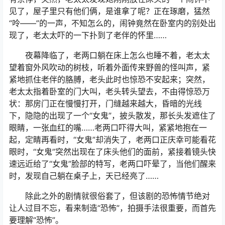
见了，屋子里只有他们俩，是谁拿了呢？正在琢磨，猛然
“呤——”的一声，不知怎么的，闹钟竟然在卧室内的别处出
现了，老太太吓的一下扑到了老伴的怀里……
夜幕降临了，老两口躺在床上怎么也睡不着，老太太
望着窗外风吹动的树枝，听着外面传来野兽的怪叫声，紧
紧地抓住老伴的胳膊，老头此时也惊恐不安起来；突然，
老太太指着卧室的门大叫，老头转头望去，不由得惊恐万
状：那房门正在慢慢打开，门缝越来越大，昏暗的光线
下，隐隐的出现了一个“女鬼”，披头散发，那长头发遮住了
眼睛，一张血红的嘴……老两口吓得大叫，紧紧地抱在一
起，定睛再看时，“女鬼”却消失了，老两口正庆幸可能看花
眼时，“女鬼”突然出现在了床头他们的面前，紧接着镜头快
速远近给了“女鬼”脸部的特写，老两口吓晕了，当他们醒来
时，发现自己躺在桌子上，天已经亮了……
除此之外的剧情就很俗套了，但该剧的恐怖情节绝对
让人过目不忘，看来制造“恐怖”，拍摄手法很重要，而首先
要理解“恐怖”。