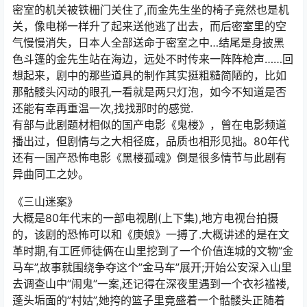
密室的机关被铁栅门关住了,而金先生坐的椅子竟然也是机
关，像电梯一样升了起来送他逃了出去，而后密室里的空
气慢慢消失，日本人全部送命于密室之中…结尾是身披黑
色斗篷的金先生站在海边，远处不时传来一阵阵枪声……回
想起来，剧中的那些道具的制作其实挺粗糙简陋的，比如
那骷髅头闪动的眼孔一看就是两只灯泡，如今不知道是否
还能有幸再重温一次,找找那时的感觉.
有部与此剧题材相似的国产电影《鬼楼》，曾在电影频道
播出过，但剧情与之大相径庭，品质也相形见拙。80年代
还有一国产恐怖电影《黑楼孤魂》倒是很多情节与此剧有
异曲同工之妙。
《三山迷案》
大概是80年代末的一部电视剧(上下集),地方电视台拍摄
的，该剧的恐怖可以和《庚娘》一搏了.大概讲述的是在文
革时期,有工匠师徒俩在山里挖到了一个价值连城的文物”金
马车”,故事就围绕争夺这个”金马车”展开;开始公安深入山里
去调查山中”闹鬼”一案,还记得在深夜里遇到一个衣衫褴褛,
蓬头垢面的”村姑”,她挎的篮子里竟盛着一个骷髅头正随着