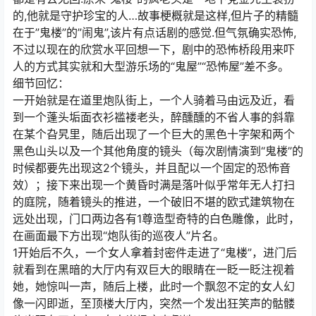
的,他就是守护珍宝的人…故事梗概就是这样,但片子的精髓
在于”鬼楼”的”闹鬼”,该片有点话剧的感觉.但气氛确实恐怖,
不过以现在的欣赏水平回想一下，剧中的恐怖桥段用来吓
人的方式其实就和大型游乐场的“鬼屋”“恐怖屋”差不多。
细节回忆：
一开始就是在道里炮队街上，一个人骑着马由远及近，看
到一个蓬头垢面衣衫褴褛老头，醉醺醺的不省人事的斜靠
在某个旮旯里，随后出现了一个巨大的黑色十字架和两个
黑色山头以及一个其他角度的镜头（每次剧情演到“鬼楼”的
时候都要先出现这2个镜头，并且配以一个固定的恐怖音
效）；接下来出现一个黄昏时满是落叶似乎常年无人打扫
的庭院，随着镜头的推进，一个破旧不堪的欧式建筑物在
远处出现，门口两边各有1尊造型奇特的白色雕像，此时，
在画面最下方出现“炮队街的巡夜人”片名。
1开始后不久，一个女人拿着封密件走进了“鬼楼”，进门后
就看到在黑暗的大厅内有双巨大的眼睛在一眨一眨注视着
她，她惊叫一声，随后上楼，此时一个飘忽不定的女人幻
像一闪即逝，至顶楼大厅内，突然一个发出狂笑声的骷髅