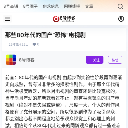
8号商铺
8号圈子
供求信息
网赚线报
文章专题
最新文章
那些80年代的国产“恐怖”电视剧
0
25年8月22日
8号博客
关注
私信
前言：80年代的国产电视剧 由起步到实验性阶段再到逐渐
走向成熟，曾有过非常多的探索性剧作，由于那个年代精
神生活极度匮乏，所以对电视剧的审查还是比较宽松的，
当年尚且年幼的笔者就看过不止一部有裸露镜头的国产电
视剧（绝对不是失误或穿帮），尺度一大，个人的创作风
格便有了充分展示的空间，所以很多剧作为了吸引观众，
都会别出心裁不同程度地给予观众视觉上和心理上的刺
激，相信每个从80年代走过来的同龄观众都有过一些难忘