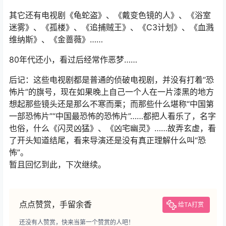
其它还有电视剧《龟蛇盗》、《戴变色镜的人》、《浴室
迷雾》、《孤楼》、《追捕贼王》、《C3计划》、《血溅
维纳斯》、《金蔷薇》……
80年代还小，看过后经常作恶梦……
后记：这些电视剧都是普通的侦破电视剧，并没有打着“恐
怖片”的旗号，现在如果晚上自己一个人在一片漆黑的地方
想起那些镜头还是那么不寒而栗；而那些什么堪称“中国第
一部恐怖片”“中国最恐怖的恐怖片”……都把人看乐了，名字
也俗，什么《闪灵凶猛》、《凶宅幽灵》……故弄玄虚，看
了开头知道结尾，看来导演还是没有真正理解什么叫“恐
怖”。
暂且回忆到此，下次继续。
点点赞赏，手留余香
给TA打赏
还没有人赞赏，快来当第一个赞赏的人吧！