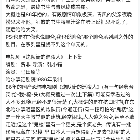
救命之恩，最终书生与青凤终成眷属。
大概也是86年播的，有段剧情印象极深，青凤的父亲夜晚
扮鬼来吓他，狂放的书生将墨汁涂在脸上反把鬼吓跑了，
随后哈哈大笑。
PS:也是在”你也说聊斋,我也说聊斋”那个聊斋系列剧之外的
剧目，在系列里是找不到这个单元的。
电视剧《炮队街的巡夜人》 上下集
编剧：贾非 导演：韩小磊
演员：马田原等
哈尔滨话剧院1986年录制
86年的国产恐怖电视剧《炮队街的巡夜人》(有一句经典台
词:给-我-梳-头)大概只播过一次(上下集).可能有幸看过的
人不多;印象已经不是很清楚了,大概讲的是在抗曰时期,在东
北哈尔滨道里区的炮队街(今通江街)有一幢可怕的”鬼楼”,这
是一座天主教堂似的建筑,经常闹鬼,人人谈之色变,甚至不敢
走近;但这个”鬼楼”里有一个更夫,是个疯老头…传说有一批
珍宝就藏在”鬼楼”里,曰本人一直想得到,但是去”鬼楼”的人
都是有去无回.原来”鬼楼”的疯老头是一地下党金先生装扮