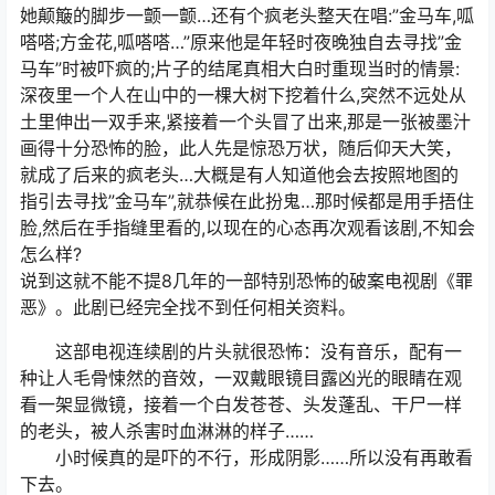
她颠簸的脚步一颤一颤…还有个疯老头整天在唱:”金马车,呱
嗒嗒;方金花,呱嗒嗒…”原来他是年轻时夜晚独自去寻找”金
马车”时被吓疯的;片子的结尾真相大白时重现当时的情景:
深夜里一个人在山中的一棵大树下挖着什么,突然不远处从
土里伸出一双手来,紧接着一个头冒了出来,那是一张被墨汁
画得十分恐怖的脸，此人先是惊恐万状，随后仰天大笑，
就成了后来的疯老头…大概是有人知道他会去按照地图的
指引去寻找”金马车”,就恭候在此扮鬼…那时候都是用手捂住
脸,然后在手指缝里看的,以现在的心态再次观看该剧,不知会
怎么样?
说到这就不能不提8几年的一部特别恐怖的破案电视剧《罪
恶》。此剧已经完全找不到任何相关资料。
这部电视连续剧的片头就很恐怖：没有音乐，配有一
种让人毛骨悚然的音效，一双戴眼镜目露凶光的眼睛在观
看一架显微镜，接着一个白发苍苍、头发蓬乱、干尸一样
的老头，被人杀害时血淋淋的样子……
小时候真的是吓的不行，形成阴影……所以没有再敢看
下去。