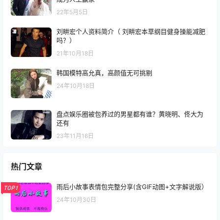
22年5月5日
刘畊宏个人资料简介（ 刘畊宏本草纲目健身操能减肥
吗？）
21年10月18日
韩国模特高允真，高颜值无可挑剔
24年10月18日
盘点娱乐圈被包养过的男星都有谁？黄晓明、佟大为
还有
23年11月16日
热门文章
雨后小故事表情包完整分享(含GIF动图+文字解说版）
TOP1
24年10月30日