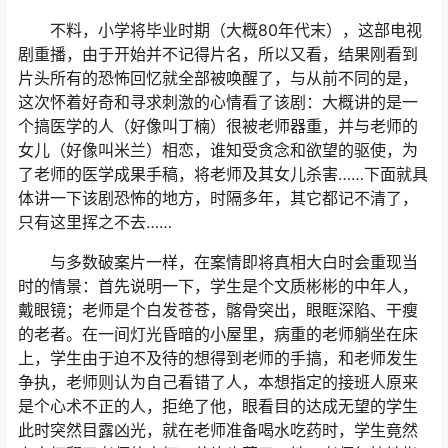
不料，小学将毕业时期（大概80年代末），这部电视
剧重播，由于开始并不记得片名，所以又看，结果刚看到
片头所有的恐怖回忆就全部被唤醒了，与从前不同的是，
这次怀着好奇和寻求刺激的心情看了该剧：大概讲的是一
个搞医学的人（好像叫丁楠）很被老师器重，并与老师的
女儿（好像叫米兰）相恋，谁知受贪念和欲望的驱使，为
了老师的医学成果手稿，将老师及其女儿杀害……下面就具
体讲一下该剧恐怖的地方，时隔多年，其它都记不清了，
只有这里挥之不去……
与多数破案片一样，在案情即将真相大白时会重现当
时的情景：首先说明一下，学生是个文质彬彬的中年人，
戴眼镜；老师是个白发苍苍，髂骨突出，眼眶深陷、干瘦
的老者。在一间灯光昏暗的小屋里，病重的老师躺坐在床
上，学生由于迫不及待的想得到老师的手搞，和老师发生
争执，老师则认为自己看错了人，本想指定的接班人原来
是个心术不正的人，拒绝了他，眼看目的达成无望的学生
此时突然目露凶光，就在老师准备喝水吃药时，学生竟然