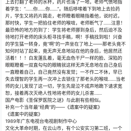
上去打翻了老师的水杯，药片也落了一地，老师气愤地指
着学生：“……你……你……”。随后哆嗦着下到地上去捡药
片，学生又将药片踢走，老师瞪着眼睛指着他，说时迟，
那时快，学生一把掐住老师的喉咙，老师断气了……注意！
最恐怖的地方的到了：学生将老师挪到身后，然后迫不及
待地打开老师的床头柜寻找手稿，啊！手稿找到啦！兴奋
的学生猛一转身，竟“啊”的一声坐在了地上——那老头竟不
知何时站了起来，竟无声无息地站在他的身后，他居然还
活着！！！白发蓬乱着，毫无血色干尸一样的脸、深陷的
眼眶瞪着一双直勾勾的眼睛就这样无声无息地在自己身后
一直瞪着自己，自己竟然没有发觉；一不作二不休，早已
失去理智的学生再一次冲上去锁住了那老头的喉咙……当老
师的女儿发现了这一切，学生先是泣不成声地跪下请求宽
恕，接着再次灭绝人性地将老师的女儿杀害……
国产电影《圣保罗医院之谜》与此剧有些相似。
补充一个当年最“经典”的——《遗案中的疑案》
《遗案中的疑案》
1989年广东电视台电视剧制作中心
文化大革命时期，在云山市，有个公安实习第二班，一个