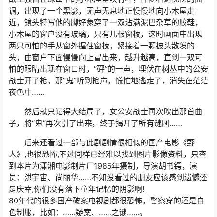
调，出现了一个黑影，无声无息地正慢慢地向小木屋走
近，镜头特写他的脚好象穿了一双沾满泥巴杂草的胶鞋，
小木屋的窗户没有玻璃，只有几根窗棱，这时画面中出现
两只可怕的手从窗外握住窗棱，紧接着一颗披头散发的
头，由窗户下面慢慢向上冒出来，越升越高，直到一双可
怕的眼睛出现在窗口时，“砰”的一声，埋伏在树丛中的公安
战士开了枪，那“鬼”听到枪声，慌忙地逃走了，消失在茫茫
夜色中……
然后就只记得大结局了，女公安战士再次吹出那首曲
子，将“鬼”再次引了出来，终于揭开了所有谜团……
后来还看过一部与此剧剧情很相似的国产电影《野
人》,也很恐怖,不过同样已经难以找到图片影像资料，只查
到本片为潇湘电影制片厂1985年摄制，导演胡书锷，演
员：洪宇宙、尚丽华……不知没看过的朋友应该感到遗憾还
是庆幸,你们没有落下童年记忆的阴影啊!
80年代的很多国产破案电视剧都很恐怖，警察穿的还是白
色制服，比如：……疑案、……之谜……。