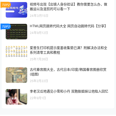
视频号出现【出镜人身份验证】教你需要怎么办，做
TOP2
搬运以及混剪的可以看一下
24年3月15日
HTML网页跳转代码大全 网页自动跳转代码【分享】
TOP3
24年9月12日
爱普生打印机提示废墨收集垫已满？附解决办法和全
系列清零工具和教程
25年7月26日
古代春宫图大全，古代日本/印度/韩国春宫图册欣赏
(组图)
25年2月22日
李老汉瓜地遇见小雪和小丹 双胞胎姐妹让他陷入回忆
22年9月1日