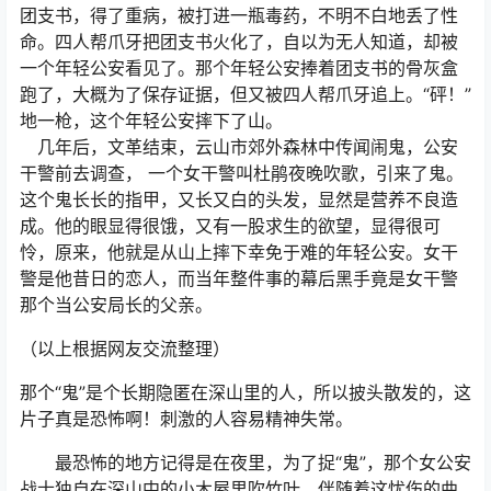
团支书，得了重病，被打进一瓶毒药，不明不白地丢了性
命。四人帮爪牙把团支书火化了，自以为无人知道，却被
一个年轻公安看见了。那个年轻公安捧着团支书的骨灰盒
跑了，大概为了保存证据，但又被四人帮爪牙追上。“砰！”
地一枪，这个年轻公安摔下了山。
几年后，文革结束，云山市郊外森林中传闻闹鬼，公安
干警前去调查， 一个女干警叫杜鹃夜晚吹歌，引来了鬼。
这个鬼长长的指甲，又长又白的头发，显然是营养不良造
成。他的眼显得很饿，又有一股求生的欲望，显得很可
怜，原来，他就是从山上摔下幸免于难的年轻公安。女干
警是他昔日的恋人，而当年整件事的幕后黑手竟是女干警
那个当公安局长的父亲。
（以上根据网友交流整理）
那个“鬼”是个长期隐匿在深山里的人，所以披头散发的，这
片子真是恐怖啊！刺激的人容易精神失常。
最恐怖的地方记得是在夜里，为了捉“鬼”，那个女公安
战士独自在深山中的小木屋里吹竹叶，伴随着这忧伤的曲