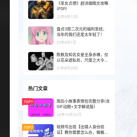
《圣女贞德》超详细图文攻略
(PSP)
22年9月12日
盘点3部二次元的福利圣经，
当年的我们还是太年轻了！
25年6月7日
陈数及知名女星全身赤裸，仅
以花朵遮私处，尺度之大令人
咋舌
21年8月29日
热门文章
雨后小故事表情包完整分享(含
TOP1
GIF动图+文字解说版）
24年10月30日
视频号出现【出镜人身份验
TOP2
证】教你需要怎么办，做搬运