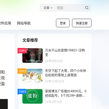
文章
软件应用
网站导航
登录
快速注册
文章推荐
万水千山总是情(1982)-汪明
TOP1
荃
24年6月23日
天空下起了大雪，四个小伙伴
TOP2
甜和
在松软的雪地上滚雪团
性现
22年10月20日
轻盈
家居博主广告报价4800元，0
TOP3
经验起号，5个月2W+涨粉大
法！
24年5月10日