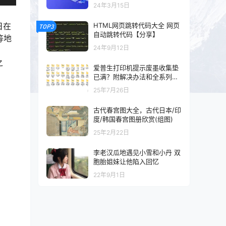
以及混剪的可以看一下
24年3月15日
HTML网页跳转代码大全 网页
日在
TOP3
自动跳转代码【分享】
等地
24年9月12日
之
爱普生打印机提示废墨收集垫
已满？附解决办法和全系列清
零工具和教程
25年7月26日
古代春宫图大全，古代日本/印
度/韩国春宫图册欣赏(组图)
25年2月22日
李老汉瓜地遇见小雪和小丹 双
胞胎姐妹让他陷入回忆
22年9月1日