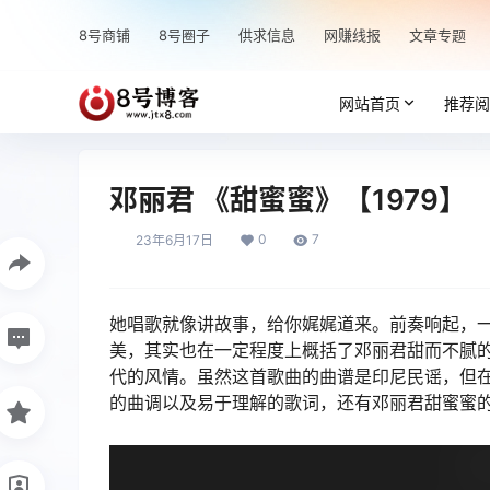
8号商铺
8号圈子
供求信息
网赚线报
文章专题
网站首页
推荐阅
邓丽君 《甜蜜蜜》【1979】
0
7
23年6月17日
她唱歌就像讲故事，给你娓娓道来。前奏响起，
美，其实也在一定程度上概括了邓丽君甜而不腻
代的风情。虽然这首歌曲的曲谱是印尼民谣，但
的曲调以及易于理解的歌词，还有邓丽君甜蜜蜜的