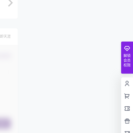
即天涯
解锁
认修改
会员
权限
提交