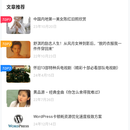
文章推荐
中国内地第一美女陈红旧照欣赏
TOP1
23年10月20日
舒淇的励志人生！从风月女神到影后，“脱的衣服我一
TOP2
件件穿回来”
22年10月23日
怀旧13部特种兵电视剧（精彩十部必看部队电视剧）
TOP3
24年4月15日
黄品源 – 经典金曲《你怎么舍得我难过》
22年7月26日
WordPress卡顿耗资源优化速度极致方案
24年12月14日