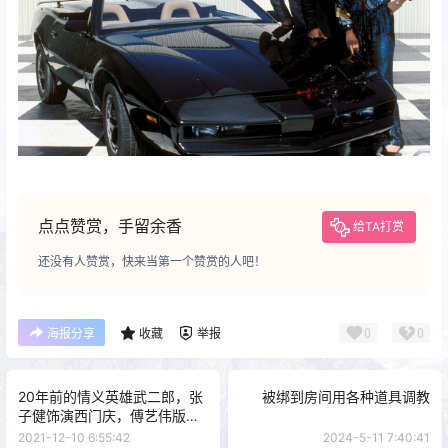
点点赞赏，手留余香
给TA打赏
还没有人赞赏，快来当第一个赞赏的人吧！
0
0
海报分享
收藏
举报
20年前的情义英雄武二郎，张
被绑到房间用各种道具调教
子健饰演西门庆，傅艺伟版潘
金莲很惊艳
2021-12-10 6:55:42
2024-5-11 7:40:41