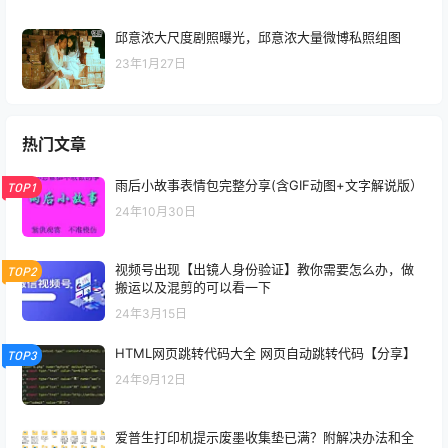
邱意浓大尺度剧照曝光，邱意浓大量微博私照组图
23年1月27日
热门文章
雨后小故事表情包完整分享(含GIF动图+文字解说版）
TOP1
24年10月30日
视频号出现【出镜人身份验证】教你需要怎么办，做
TOP2
搬运以及混剪的可以看一下
24年3月15日
HTML网页跳转代码大全 网页自动跳转代码【分享】
TOP3
24年9月12日
爱普生打印机提示废墨收集垫已满？附解决办法和全