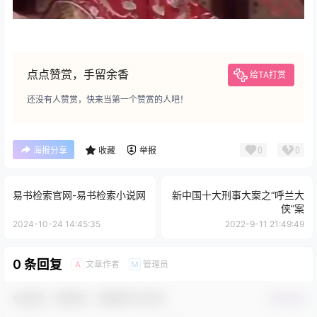
点点赞赏，手留余香
给TA打赏
还没有人赞赏，快来当第一个赞赏的人吧！
0
0
海报分享
收藏
举报
易书检索官网-易书检索小说网
新中国十大刑事大案之“呼兰大
侠”案
2024-10-24 14:45:35
2022-9-11 21:49:49
0 条回复
文章作者
管理员
A
M
欢迎您，新朋友，感谢参与互动！
确认修改