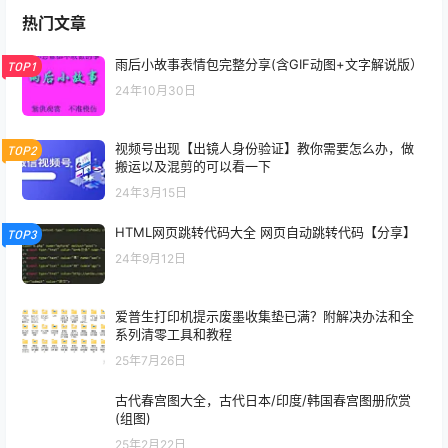
热门文章
雨后小故事表情包完整分享(含GIF动图+文字解说版）
TOP1
24年10月30日
视频号出现【出镜人身份验证】教你需要怎么办，做
TOP2
搬运以及混剪的可以看一下
24年3月15日
HTML网页跳转代码大全 网页自动跳转代码【分享】
TOP3
24年9月12日
爱普生打印机提示废墨收集垫已满？附解决办法和全
系列清零工具和教程
25年7月26日
古代春宫图大全，古代日本/印度/韩国春宫图册欣赏
(组图)
25年2月22日