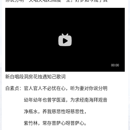
新白唱段洞房花烛遇知己歌词
白素贞：官人官人不必忧在心，听为妻对你说分明
幼年幼年也曾学医道，为求经南海拜观音
净瓶水，养我慈悲性呀慈悲性，
紫竹林，常存菩萨心呀菩萨心。