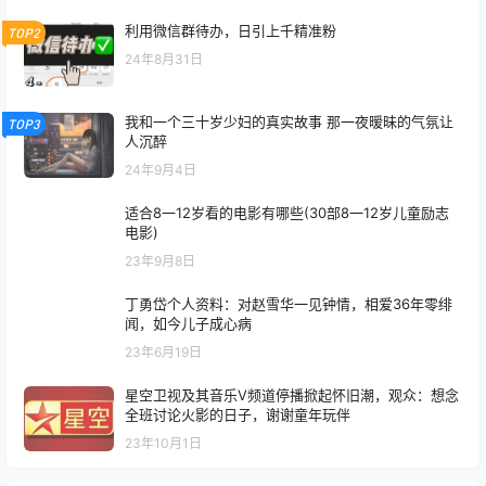
利用微信群待办，日引上千精准粉
TOP2
24年8月31日
我和一个三十岁少妇的真实故事 那一夜暧昧的气氛让
TOP3
人沉醉
24年9月4日
适合8一12岁看的电影有哪些(30部8一12岁儿童励志
电影)
23年9月8日
丁勇岱个人资料：对赵雪华一见钟情，相爱36年零绯
闻，如今儿子成心病
23年6月19日
星空卫视及其音乐V频道停播掀起怀旧潮，观众：想念
全班讨论火影的日子，谢谢童年玩伴
23年10月1日