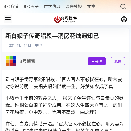
8号商铺
8号圈子
供求信息
网赚线报
文章专题
最新文章
新白娘子传奇唱段—洞房花烛遇知己
0
23年11月14日
8号博客
关注
私信
新白娘子传奇第2集唱段，“官人官人不必忧在心，听为妻
对你说分明” “夫唱夫唱妇随度一生，好梦如今成了真 ”
小牧童千年前的救命之恩， 换来了今生许仙与白素贞的姻
缘。许相公白娘子拜堂成亲。在这人生四大喜事之一的洞
房花烛夜，心中欢喜，岂有不高歌一曲之理？
许仙、白素贞情动开唱。“官人官人不必忧在心，听为妻对
你说分明” “夫唱夫唱妇随度一生，好梦如今成了真 ”