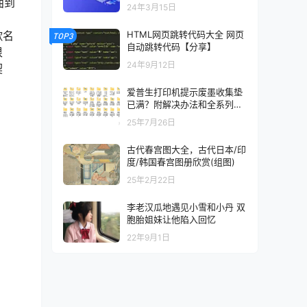
以及混剪的可以看一下
曲到
24年3月15日
HTML网页跳转代码大全 网页
歌名
TOP3
自动跳转代码【分享】
很
24年9月12日
契
爱普生打印机提示废墨收集垫
已满？附解决办法和全系列清
零工具和教程
25年7月26日
古代春宫图大全，古代日本/印
度/韩国春宫图册欣赏(组图)
25年2月22日
李老汉瓜地遇见小雪和小丹 双
胞胎姐妹让他陷入回忆
22年9月1日