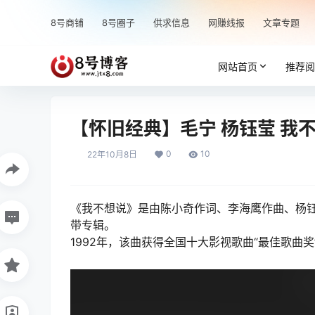
8号商铺
8号圈子
供求信息
网赚线报
文章专题
网站首页
推荐阅
【怀旧经典】毛宁 杨钰莹 我
0
10
22年10月8日
《我不想说》是由陈小奇作词、李海鹰作曲、杨钰
带专辑。
1992年，该曲获得全国十大影视歌曲“最佳歌曲奖”