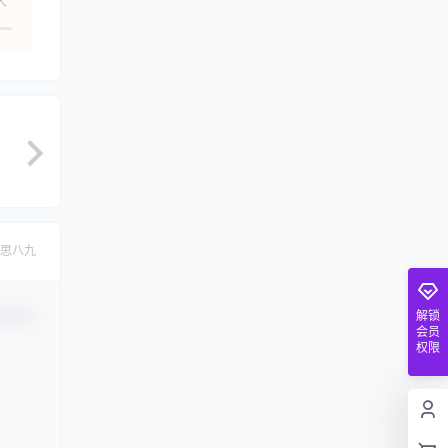
人
思八九
解锁
认修改
会员
权限