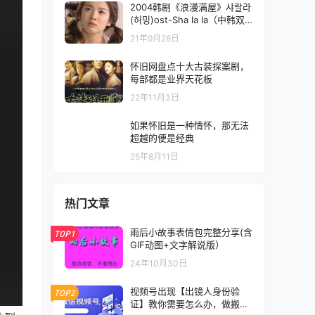
2004韩剧《浪漫满屋》샤랄라
(허밍)ost-Sha la la（中韩双
语歌词）
21年9月28日
怀旧网盘点十大古装探案剧，
每部都是业界天花板
22年11月3日
如果怀旧是一种情怀，那无法
超越的便是经典
25年8月11日
热门文章
雨后小故事表情包完整分享(含
TOP1
GIF动图+文字解说版）
24年10月30日
视频号出现【出镜人身份验
TOP2
证】教你需要怎么办，做搬运