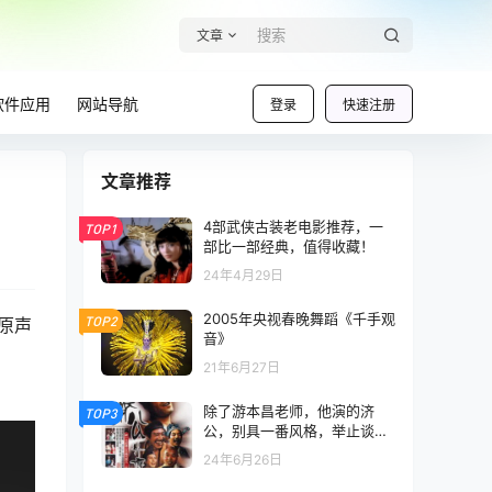
文章
软件应用
网站导航
登录
快速注册
文章推荐
4部武侠古装老电影推荐，一
TOP1
部比一部经典，值得收藏！
24年4月29日
2005年央视春晚舞蹈《千手观
TOP2
原声
音》
21年6月27日
除了游本昌老师，他演的济
TOP3
公，别具一番风格，举止谈足
间，领悟了济公的又一面
24年6月26日