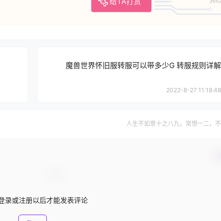
给TA打赏
共0
魔兽世界怀旧服转服可以带多少G 转服规则详解
2022-8-27 11:18:48
人生不如意十之八九，常想一二，不
确
登录或注册以后才能发表评论