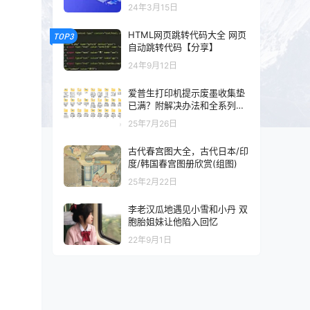
以及混剪的可以看一下
24年3月15日
HTML网页跳转代码大全 网页
TOP3
自动跳转代码【分享】
24年9月12日
爱普生打印机提示废墨收集垫
已满？附解决办法和全系列清
零工具和教程
25年7月26日
古代春宫图大全，古代日本/印
度/韩国春宫图册欣赏(组图)
25年2月22日
李老汉瓜地遇见小雪和小丹 双
胞胎姐妹让他陷入回忆
22年9月1日