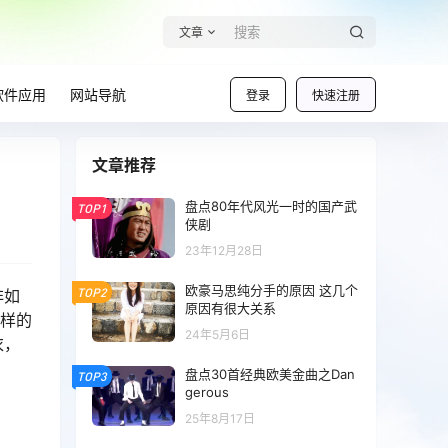
文章
软件应用
网站导航
登录
快速注册
文章推荐
盘点80年代风光一时的国产武
TOP1
侠剧
23年12月28日
欧豪马思纯分手的原因 这几个
TOP2
非如
原因有很大关系
这样的
24年5月6日
衣，
盘点30首经典欧美金曲之Dan
TOP3
gerous
25年8月17日