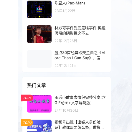
吃豆人(Pac-Man)
23年1月22日
林妙可事件到底是啥事件 奥运
假唱的阴影挥之不去
22年12月26日
盘点30首经典欧美金曲之《M
ore Than I Can Say》，爱你
在心口难开原版
22年12月21日
热门文章
雨后小故事表情包完整分享(含
TOP1
GIF动图+文字解说版）
24年10月30日
视频号出现【出镜人身份验
TOP2
证】教你需要怎么办，做搬运