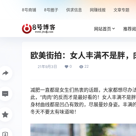
8号商铺
8号圈子
供求信息
网赚线报
文章专题
网站首页
推荐阅
欧美街拍：女人丰满不是胖，
0
22
21年9月3日
减肥一直都是女生们热衷的话题，大家都想尽办
此，”肉肉”的反而才是最好看的！女人丰满不是
身材曲线都是凹凸有致的，尽展曼妙身姿。丰满
冬天不要太有味道呦！