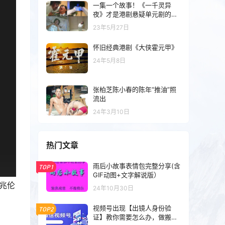
一集一个故事！《一千灵异
夜》才是港剧悬疑单元剧的巅
峰！
23年5月27日
怀旧经典港剧《大侠霍元甲》
24年5月8日
张柏芝陈小春的陈年“推油”照
流出
24年3月10日
热门文章
雨后小故事表情包完整分享(含
TOP1
GIF动图+文字解说版）
兆伦
24年10月30日
视频号出现【出镜人身份验
TOP2
证】教你需要怎么办，做搬运