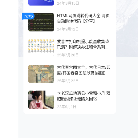
以及混剪的可以看一下
24年3月15日
HTML网页跳转代码大全 网页
TOP3
自动跳转代码【分享】
24年9月12日
爱普生打印机提示废墨收集垫
已满？附解决办法和全系列清
零工具和教程
25年7月26日
古代春宫图大全，古代日本/印
度/韩国春宫图册欣赏(组图)
25年2月22日
李老汉瓜地遇见小雪和小丹 双
胞胎姐妹让他陷入回忆
22年9月1日