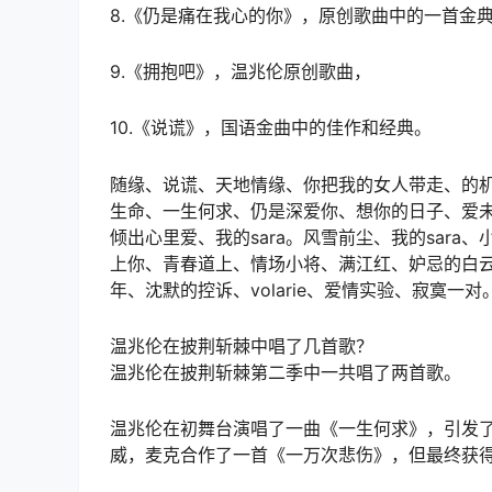
8.《仍是痛在我心的你》，原创歌曲中的一首金
9.《拥抱吧》，温兆伦原创歌曲，
10.《说谎》，国语金曲中的佳作和经典。
随缘、说谎、天地情缘、你把我的女人带走、的
生命、一生何求、仍是深爱你、想你的日子、爱
倾出心里爱、我的sara。风雪前尘、我的sar
上你、青春道上、情场小将、满江红、妒忌的白云、
年、沈默的控诉、volarie、爱情实验、寂寞一对
温兆伦在披荆斩棘中唱了几首歌？
温兆伦在披荆斩棘第二季中一共唱了两首歌。
温兆伦在初舞台演唱了一曲《一生何求》，引发
威，麦克合作了一首《一万次悲伤》，但最终获