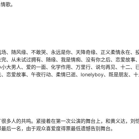
典情歌。
机场、随风缘、不敢哭、永远是你、天降奇缘、正义柔情永在、
未完、从未试过拥有、随缘、我是情痴、没有你之后、恋爱故事
a、小小大男人、爱的一面、化学作用、万里行、说句再见、十二、
恋爱故事、午夜行动、柔情已逝、lonelyboy、既是朋友、
。
了很多人的共鸣。紧接着在第一次公演的舞台上，和黄义达，刘
得最后一名，由于观众喜爱度得票最低遗憾告别舞台。