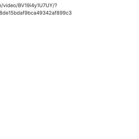
video/BV19i4y1U7UY/?
28de15bdaf9bca49342af899c3