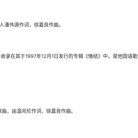
词人潘伟源作词，徐嘉良作曲。
收录在其于1997年12月1日发行的专辑《情结》中。是他国语
首歌曲，由温兆伦作词、徐嘉良作曲。