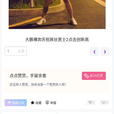
大鹏裸奔庆祝屌丝男士2点击创新高
/
3 页
❮
❯
点点赞赏，手留余香
给TA打赏
还没有人赞赏，快来当第一个赞赏的人吧！
0
0
海报分享
收藏
举报